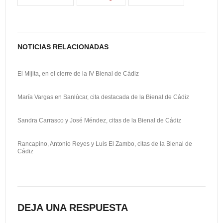
k
o
a
n
r
t
NOTICIAS RELACIONADAS
i
El Mijita, en el cierre de la IV Bienal de Cádiz
r
María Vargas en Sanlúcar, cita destacada de la Bienal de Cádiz
Sandra Carrasco y José Méndez, citas de la Bienal de Cádiz
Rancapino, Antonio Reyes y Luis El Zambo, citas de la Bienal de
Cádiz
DEJA UNA RESPUESTA