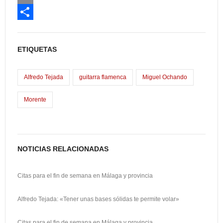
c
a
E
e
s
m
C
b
t
a
o
ETIQUETAS
o
o
i
m
o
d
l
p
Alfredo Tejada
guitarra flamenca
Miguel Ochando
k
o
a
Morente
n
r
t
i
NOTICIAS RELACIONADAS
r
Citas para el fin de semana en Málaga y provincia
Alfredo Tejada: «Tener unas bases sólidas te permite volar»
Citas para el fin de semana en Málaga y provincia