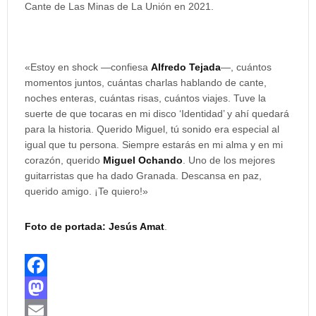
Cante de Las Minas de La Unión en 2021.
«Estoy en shock —confiesa
Alfredo Tejada
—, cuántos
momentos juntos, cuántas charlas hablando de cante,
noches enteras, cuántas risas, cuántos viajes. Tuve la
suerte de que tocaras en mi disco ‘Identidad’ y ahí quedará
para la historia. Querido Miguel, tú sonido era especial al
igual que tu persona. Siempre estarás en mi alma y en mi
corazón, querido
Miguel Ochando
. Uno de los mejores
guitarristas que ha dado Granada. Descansa en paz,
querido amigo. ¡Te quiero!»
Foto de portada: Jesús Amat
.
F
a
M