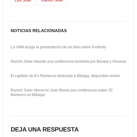
Luis Soler
Ramón Soler
k
o
a
n
r
t
NOTICIAS RELACIONADAS
i
La UMA acoge la presentación de un libro sobre Fosforito
r
Ramón Soler imparte una conferencia ilustrada por Bonela y Vinuesa
El capítulo de It’s Flamenco dedicado a Málaga, disponible online
Ramón Soler ofrece en Juan Breva una conferencia sobre ‘El
flamenco en Málaga’
DEJA UNA RESPUESTA