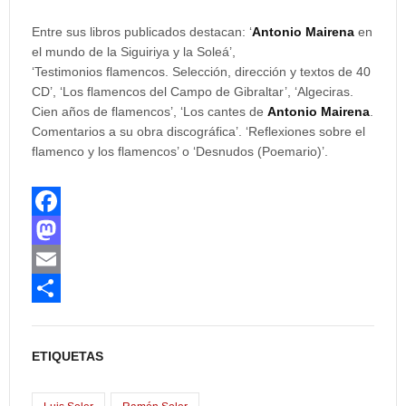
Entre sus libros publicados destacan: ‘
Antonio Mairena
en
el mundo de la Siguiriya y la Soleá’,
‘Testimonios flamencos. Selección, dirección y textos de 40
CD’, ‘Los flamencos del Campo de Gibraltar’, ‘Algeciras.
Cien años de flamencos’, ‘Los cantes de
Antonio Mairena
.
Comentarios a su obra discográfica’. ‘Reflexiones sobre el
flamenco y los flamencos’ o ‘Desnudos (Poemario)’.
F
a
M
c
a
E
e
s
m
C
b
t
a
o
ETIQUETAS
o
o
i
m
o
d
l
p