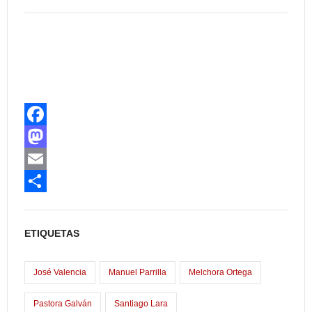
F
a
M
c
a
E
e
s
m
C
b
t
a
o
ETIQUETAS
o
o
i
m
o
d
l
p
José Valencia
Manuel Parrilla
Melchora Ortega
k
o
a
Pastora Galván
Santiago Lara