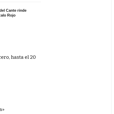
 del Cante rinde
alo Rojo
cero, hasta el 20
a»