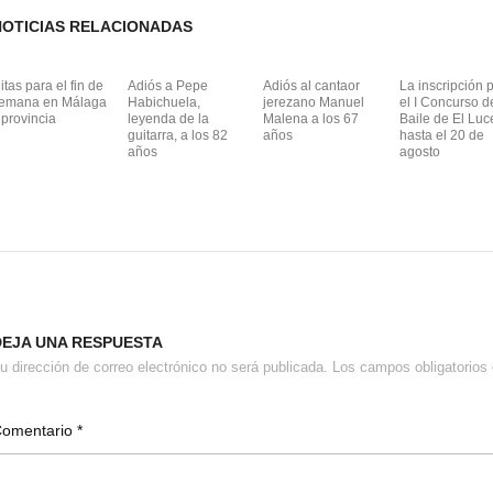
e
o
p
b
d
ar
NOTICIAS RELACIONADAS
o
o
tir
itas para el fin de
Adiós a Pepe
Adiós al cantaor
La inscripción 
o
n
emana en Málaga
Habichuela,
jerezano Manuel
el I Concurso d
 provincia
leyenda de la
Malena a los 67
Baile de El Luc
k
guitarra, a los 82
años
hasta el 20 de
años
agosto
DEJA UNA RESPUESTA
u dirección de correo electrónico no será publicada.
Los campos obligatorio
Comentario
*