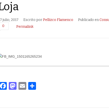
Loja
7 julio, 2017
Escrito por
Pellizco Flamenco
Publicado en
Cons
0
Permalink
F
M
E
C
a
a
m
o
c
st
ail
m