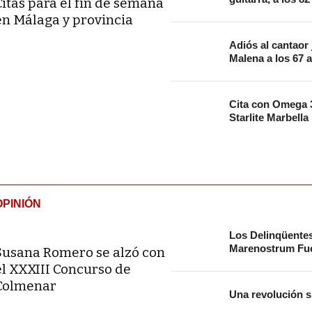
Citas para el fin de semana
en Málaga y provincia
Adiós al cantaor
Malena a los 67 
Cita con Omega 3
Starlite Marbella
OPINIÓN
Los Delinqüente
Marenostrum Fue
Susana Romero se alzó con
el XXXIII Concurso de
Colmenar
Una revolución s