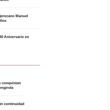
 jerezano Manuel
años
0 Aniversario en
s conquistan
ngirola
in continuidad