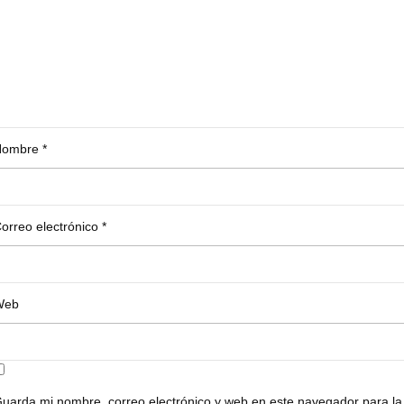
Nombre
*
orreo electrónico
*
Web
uarda mi nombre, correo electrónico y web en este navegador para la