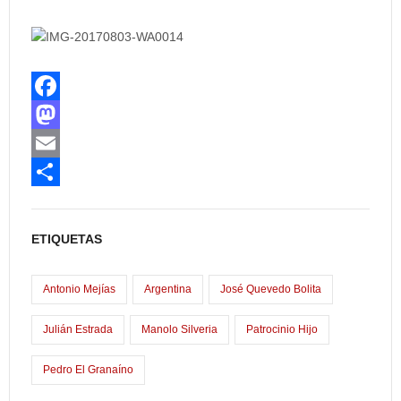
F
a
M
c
a
E
e
s
m
C
b
t
a
o
ETIQUETAS
o
o
i
m
o
d
l
p
Antonio Mejías
Argentina
José Quevedo Bolita
k
o
a
Julián Estrada
Manolo Silveria
Patrocinio Hijo
n
r
Pedro El Granaíno
t