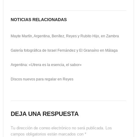
i
r
NOTICIAS RELACIONADAS
Mayte Martín, Argentina, Benítez, Reyes y Rubito Hijo, en Zambra
Galería fotográfica de Israel Fernández y El Granaíno en Málaga
Argentina: «Utrera es la esencia, el sabor»
Discos nuevos para regalar en Reyes
DEJA UNA RESPUESTA
Tu dirección de correo electrónico no será publicada.
Los
campos obligatorios están marcados con
*