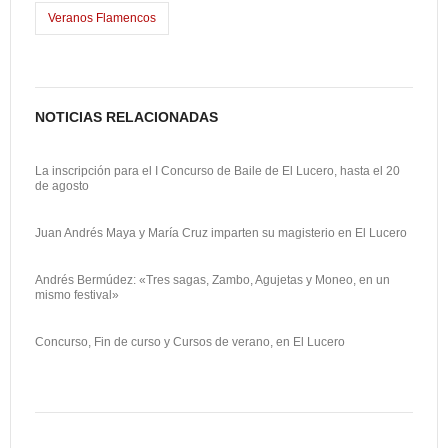
k
o
a
Veranos Flamencos
n
r
t
i
NOTICIAS RELACIONADAS
r
La inscripción para el I Concurso de Baile de El Lucero, hasta el 20
de agosto
Juan Andrés Maya y María Cruz imparten su magisterio en El Lucero
Andrés Bermúdez: «Tres sagas, Zambo, Agujetas y Moneo, en un
mismo festival»
Concurso, Fin de curso y Cursos de verano, en El Lucero