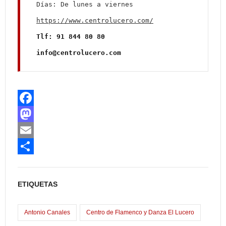
https://www.centrolucero.com/
Tlf: 91 844 80 80

info@centrolucero.com
F
a
M
c
a
E
e
s
m
C
b
t
a
o
ETIQUETAS
o
o
i
m
o
d
l
p
Antonio Canales
Centro de Flamenco y Danza El Lucero