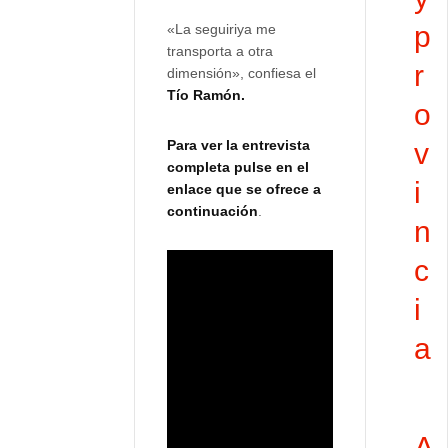
p
«La seguiriya me
transporta a otra
r
dimensión», confiesa el
Tío Ramón.
o
Para ver la entrevista
v
completa pulse en el
i
enlace que se ofrece a
continuación
.
n
c
i
a
A