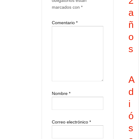
2
obligatorios están
marcados con
*
a
ñ
Comentario
*
o
s
A
d
Nombre
*
i
ó
Correo electrónico
*
s