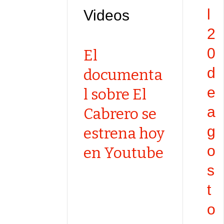
l
Videos
2
0
El
d
documenta
e
l sobre El
a
Cabrero se
g
estrena hoy
o
en Youtube
s
t
o