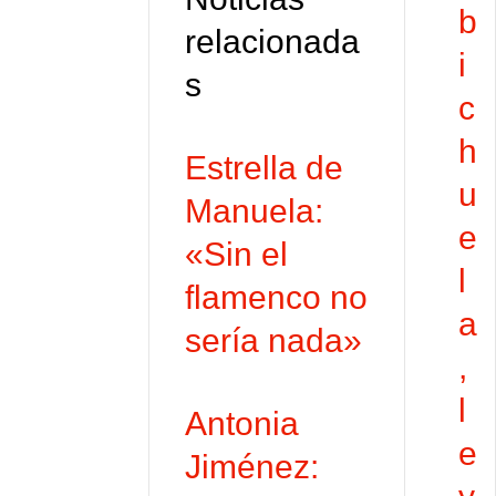
t
b
relacionada
i
i
s
r
c
h
Estrella de
u
Manuela:
e
«Sin el
l
flamenco no
a
sería nada»
,
l
Antonia
e
Jiménez: