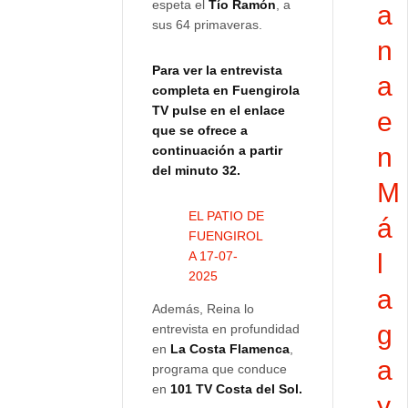
espeta el
Tío Ramón
, a
a
sus 64 primaveras.
n
Para ver la entrevista
a
completa en Fuengirola
TV pulse en el enlace
e
que se ofrece a
n
continuación a partir
del minuto 32.
M
EL PATIO DE
á
FUENGIROL
A 17-07-
l
2025
a
Además, Reina lo
g
entrevista en profundidad
en
La Costa Flamenca
,
a
programa que conduce
en
101 TV Costa del Sol.
y