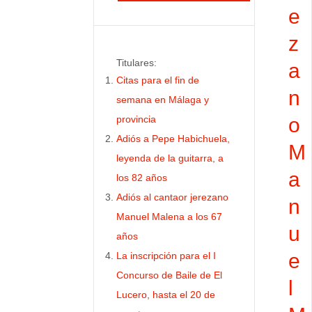
e
z
Titulares:
a
Citas para el fin de
n
semana en Málaga y
provincia
o
Adiós a Pepe Habichuela,
M
leyenda de la guitarra, a
a
los 82 años
Adiós al cantaor jerezano
n
Manuel Malena a los 67
u
años
e
La inscripción para el I
Concurso de Baile de El
l
Lucero, hasta el 20 de