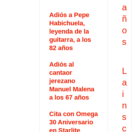
a
Adiós a Pepe
ñ
Habichuela,
o
leyenda de la
guitarra, a los
s
82 años
Adiós al
L
cantaor
jerezano
a
Manuel Malena
i
a los 67 años
n
Cita con Omega
s
30 Aniversario
c
en Starlite