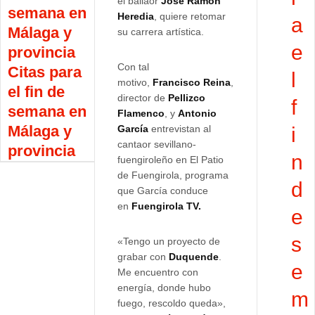
el bailaor
José Ramón
semana en
Heredia
, quiere retomar
a
Málaga y
su carrera artística.
e
provincia
Con tal
Citas para
l
motivo,
Francisco Reina
,
el fin de
director de
Pellizco
f
semana en
Flamenco
, y
Antonio
Málaga y
García
entrevistan al
i
cantaor sevillano-
provincia
n
fuengiroleño en El Patio
de Fuengirola, programa
d
que García conduce
en
Fuengirola TV.
e
s
«Tengo un proyecto de
grabar con
Duquende
.
e
Me encuentro con
energía, donde hubo
m
fuego, rescoldo queda»,