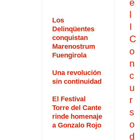
e
l
Los
I
Delinqüentes
conquistan
C
Marenostrum
o
Fuengirola
n
Una revolución
c
sin continuidad
u
r
El Festival
Torre del Cante
s
rinde homenaje
o
a Gonzalo Rojo
d