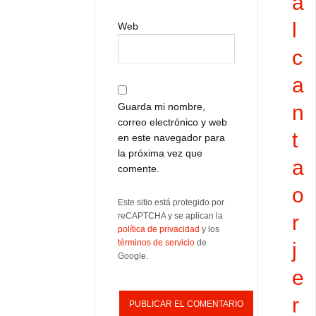
a
l
Web
c
a
Guarda mi nombre,
n
correo electrónico y web
t
en este navegador para
la próxima vez que
a
comente.
o
Este sitio está protegido por
reCAPTCHA y se aplican la
r
política de privacidad
y los
términos de servicio
de
j
Google.
e
r