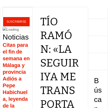
TÍO
RAMÓ
Noticias
Citas para
N: «LA
el fin de
semana en
SEGUIR
Málaga y
provincia
IYA ME
Adiós a
B
Pepe
TRANS
ús
Habichuel
ca
a, leyenda
PORTA
de la