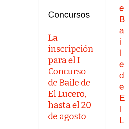
e
Concursos
B
a
La
i
inscripción
l
para el I
e
Concurso
d
de Baile de
e
El Lucero,
E
hasta el 20
l
de agosto
L