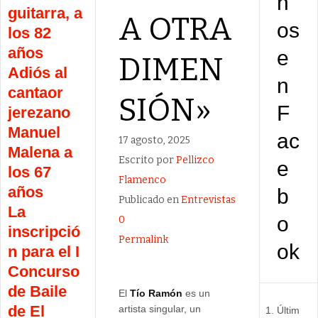
n
guitarra, a
A OTRA
os
los 82
años
e
DIMEN
Adiós al
n
cantaor
SIÓN»
F
jerezano
Manuel
ac
17 agosto, 2025
Malena a
Escrito por
Pellizco
e
los 67
Flamenco
años
b
Publicado en
Entrevistas
La
o
0
inscripció
Permalink
ok
n para el I
Concurso
de Baile
El
Tío Ramón
es un
de El
artista singular, un
Últim