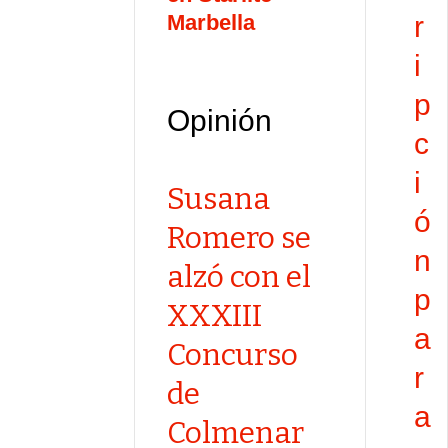
Marbella
r
i
p
Opinión
c
i
Susana
ó
Romero se
n
alzó con el
p
XXXIII
a
Concurso
r
de
a
Colmenar