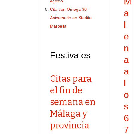
M
agosto
Cita con Omega 30
a
Aniversario en Starlite
l
Marbella
e
n
Festivales
a
a
Citas para
l
el fin de
o
semana en
s
Málaga y
6
provincia
7