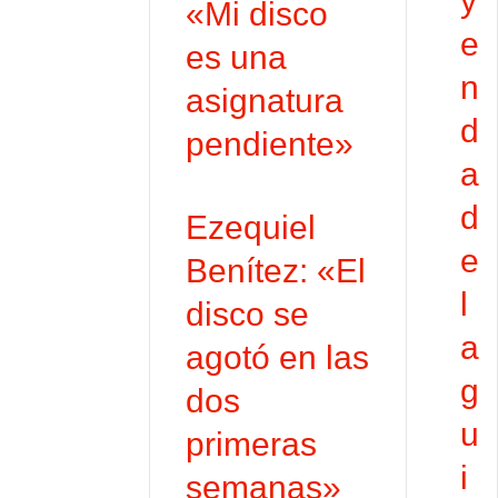
y
«Mi disco
e
es una
n
asignatura
d
pendiente»
a
d
Ezequiel
e
Benítez: «El
l
disco se
a
agotó en las
g
dos
u
primeras
i
semanas»