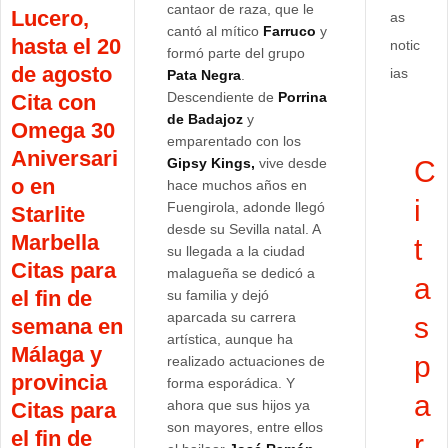
cantaor de raza, que le
Lucero,
as
cantó al mítico
Farruco
y
hasta el 20
notic
formó parte del grupo
de agosto
ias
Pata Negra
.
Descendiente de
Porrina
Cita con
de Badajoz
y
Omega 30
emparentado con los
Aniversari
Gipsy Kings,
vive desde
C
o en
hace muchos años en
i
Fuengirola, adonde llegó
Starlite
desde su Sevilla natal. A
Marbella
t
su llegada a la ciudad
Citas para
malagueña se dedicó a
a
el fin de
su familia y dejó
aparcada su carrera
s
semana en
artística, aunque ha
Málaga y
p
realizado actuaciones de
provincia
forma esporádica. Y
a
ahora que sus hijos ya
Citas para
son mayores, entre ellos
el fin de
r