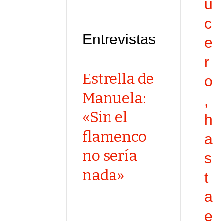
u
c
Entrevistas
e
r
Estrella de
o
Manuela:
,
«Sin el
h
flamenco
a
no sería
s
nada»
t
a
e