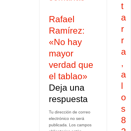
t
a
Rafael
r
Ramírez:
r
«No hay
a
mayor
,
verdad que
a
el tablao»
l
Deja una
o
respuesta
s
Tu dirección de correo
8
electrónico no será
publicada.
Los campos