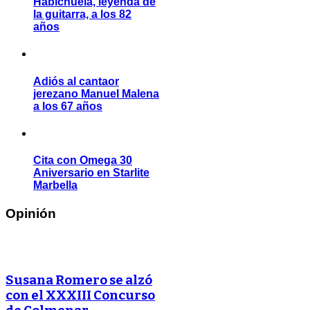
Habichuela, leyenda de
la guitarra, a los 82
años
Adiós al cantaor
jerezano Manuel Malena
a los 67 años
Cita con Omega 30
Aniversario en Starlite
Marbella
Opinión
Susana Romero se alzó
con el XXXIII Concurso