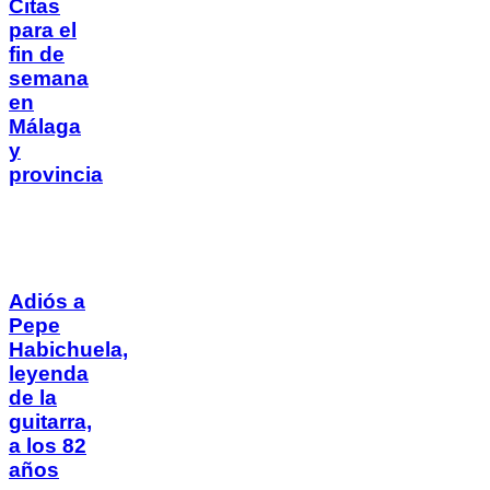
Citas
para el
fin de
semana
en
Málaga
y
provincia
Adiós a
Pepe
Habichuela,
leyenda
de la
guitarra,
a los 82
años