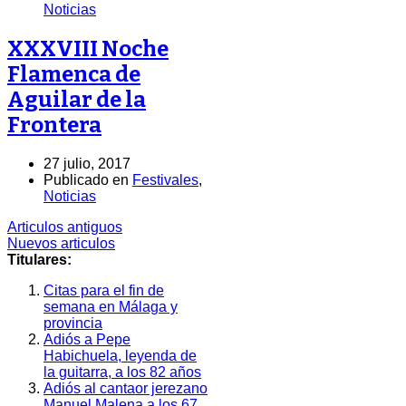
Noticias
XXXVIII Noche
Flamenca de
Aguilar de la
Frontera
27 julio, 2017
Publicado en
Festivales
,
Noticias
Articulos antiguos
Nuevos articulos
Titulares:
Citas para el fin de
semana en Málaga y
provincia
Adiós a Pepe
Habichuela, leyenda de
la guitarra, a los 82 años
Adiós al cantaor jerezano
Manuel Malena a los 67