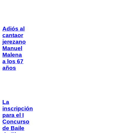
Adiós al
cantaor
jerezano
Manuel
Malena
a los 67
años
La
inscripción
para el I
Concurso
de Baile