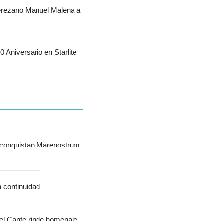
jerezano Manuel Malena a
 Aniversario en Starlite
 conquistan Marenostrum
n continuidad
del Cante rinde homenaje