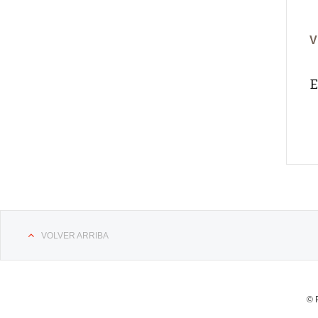
V
E
VOLVER ARRIBA
© 