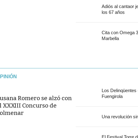
Adiós al cantaor 
los 67 años
Cita con Omega 30
Marbella
PINIÓN
Los Delinqüentes
Fuengirola
usana Romero se alzó con
l XXXIII Concurso de
olmenar
Una revolución si
El Festival Torre 