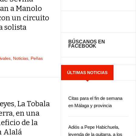
an a Manolo
con un circuito
a solista
BÚSCANOS EN
FACEBOOK
ivales
,
Noticias
,
Peñas
ÚLTIMAS NOTICIAS
Citas para el fin de semana
eyes, La Tobala
en Málaga y provincia
erra, en una
eficio de la
Adiós a Pepe Habichuela,
 Alalá
leyenda de la guitarra, a los