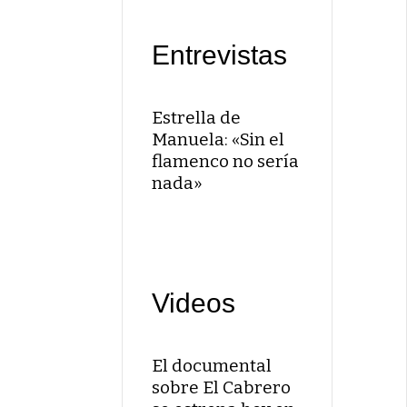
c
a
Entrevistas
n
t
a
o
Estrella de
r
Manuela: «Sin el
j
flamenco no sería
e
nada»
r
e
z
a
n
Videos
o
M
a
El documental
n
sobre El Cabrero
u