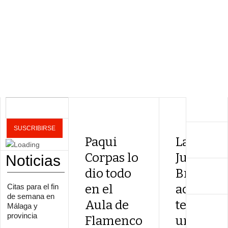
Paqui
La Peña
Corpas lo
Juan
Noticias
dio todo
Breva
Citas para el fin
en el
acoge un
de semana en
Aula de
tertulia y
Málaga y
provincia
Flamenco
una