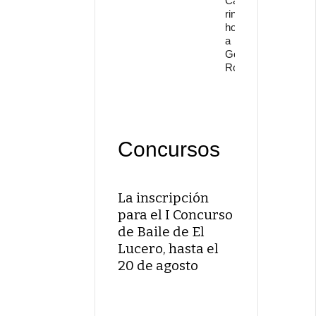
Cante
rinde
l
homenaje
o
a
s
Gonzalo
8
Rojo
2
a
ñ
o
Concursos
s
La inscripción
A
para el I Concurso
d
de Baile de El
i
Lucero, hasta el
ó
20 de agosto
s
a
l