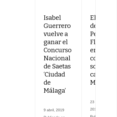
e
l
Isabel
El editor
f
i
Guerrero
de
n
vuelve a
Pellizco
d
ganar el
Flamenc
e
s
Concurso
en un
e
Nacional
coloquio
m
de Saetas
sobre los
a
‘Ciudad
cantes d
n
a
de
Málaga
e
Málaga’
n
M
23 noviembre,
á
2018
9 abril, 2019
l
Publicado en
a