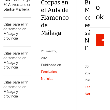
Corpas en
Breva de
30 Aniversario en
o
el Aula de
Málaga
Starlite Marbella
ok
Flamenco
celebra
de
este
Citas para el fin
de semana en
Málaga
sábado s
Málaga y
provincia
Navidad
ÚLTI
Flamenc
21 marzo,
NOTI
Citas para el fin
de semana en
2021
C
Málaga y
Publicado en
30 noviembre,
i
provincia
Festivales
,
t
2020
a
Noticias
Publicado en
Citas para el fin
s
de semana en
Festivales
,
p
Málaga y
Noticias
,
Peñas
provincia
a
r
a