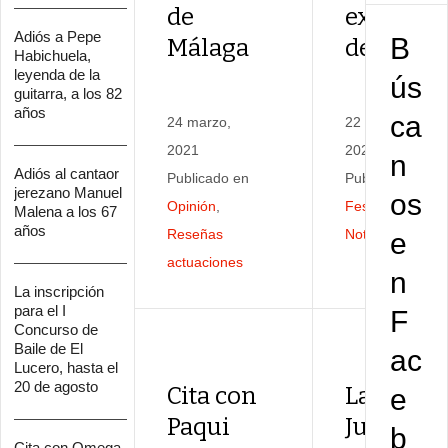
de
exaltaci
Adiós a Pepe
B
Málaga
de la sae
Habichuela,
leyenda de la
ús
guitarra, a los 82
años
ca
24 marzo,
22 marzo,
2021
2021
n
Adiós al cantaor
Publicado en
Publicado en
jerezano Manuel
os
Opinión
,
Festivales
,
Malena a los 67
años
Reseñas
Noticias
,
Peñas
e
actuaciones
n
La inscripción
para el I
F
Concurso de
Baile de El
ac
Lucero, hasta el
20 de agosto
Cita con
La Peña
e
Paqui
Juan
b
Cita con Omega