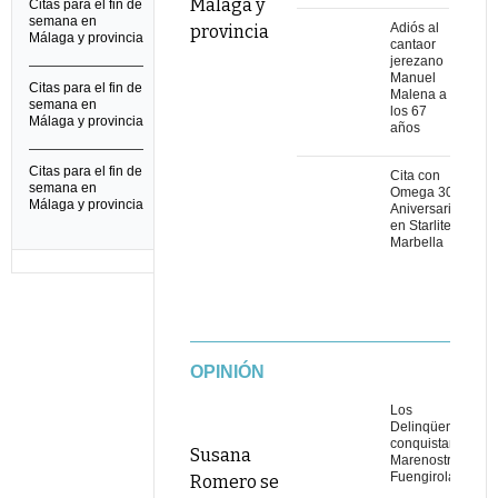
Málaga y
Citas para el fin de
semana en
Adiós al
provincia
Málaga y provincia
cantaor
jerezano
Manuel
Citas para el fin de
Malena a
semana en
los 67
Málaga y provincia
años
Citas para el fin de
Cita con
semana en
Omega 30
Málaga y provincia
Aniversario
en Starlite
Marbella
OPINIÓN
Los
Delinqüentes
conquistan
Susana
Marenostrum
Fuengirola
Romero se