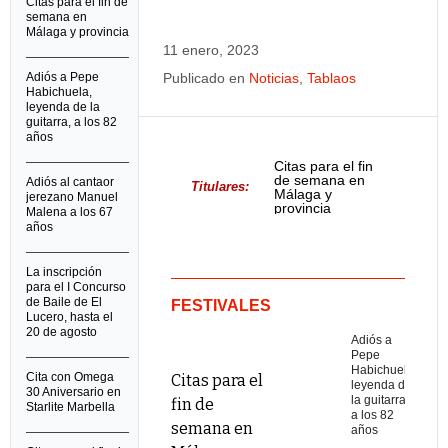
Citas para el fin de
semana en
Málaga y provincia
11 enero, 2023
Adiós a Pepe
Publicado en
Noticias
,
Tablaos
Habichuela,
leyenda de la
guitarra, a los 82
años
Citas para el fin
de semana en
Adiós al cantaor
Titulares:
Málaga y
jerezano Manuel
provincia
Malena a los 67
años
La inscripción
para el I Concurso
de Baile de El
FESTIVALES
Lucero, hasta el
20 de agosto
Adiós a
Pepe
Habichuela,
Cita con Omega
Citas para el
leyenda de
30 Aniversario en
la guitarra,
fin de
Starlite Marbella
a los 82
semana en
años