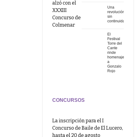
alzó con el
Una
XXXIII
revolución
sin
Concurso de
continuidad
Colmenar
El
Festival
Torre del
Cante
rinde
homenaje
a
Gonzalo
Rojo
CONCURSOS
La inscripción para el I
Concurso de Baile de El Lucero,
hasta el 20 de agosto