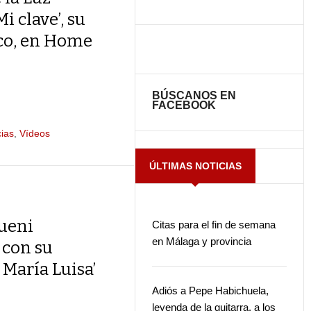
i clave’, su
co, en Home
BÚSCANOS EN
FACEBOOK
cias
,
Vídeos
ÚLTIMAS NOTICIAS
queni
Citas para el fin de semana
en Málaga y provincia
con su
 María Luisa’
Adiós a Pepe Habichuela,
leyenda de la guitarra, a los