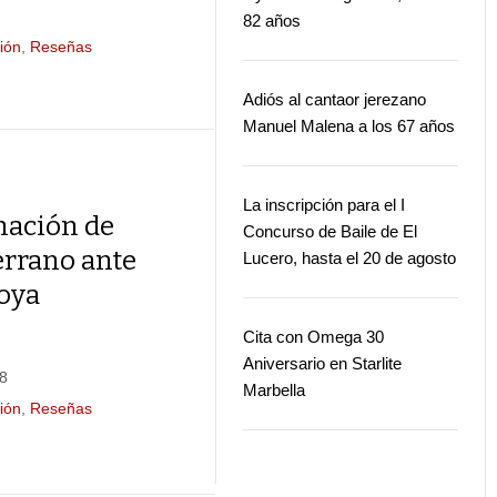
82 años
ión
,
Reseñas
Adiós al cantaor jerezano
Manuel Malena a los 67 años
La inscripción para el I
mación de
Concurso de Baile de El
rrano ante
Lucero, hasta el 20 de agosto
oya
Cita con Omega 30
Aniversario en Starlite
18
Marbella
ión
,
Reseñas