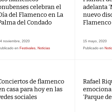
onubenses celebran el
adelanta ‘M
Día del Flamenco en La
nuevo dis
Palma del Condado
Flamenco
4 noviembre, 2020
15 mayo, 2020
ublicado en
Festivales
,
Noticias
Publicado en
Noti
Conciertos de flamenco
Rafael Ri
en casa para hoy en las
emociona 
redes sociales
‘Parque de