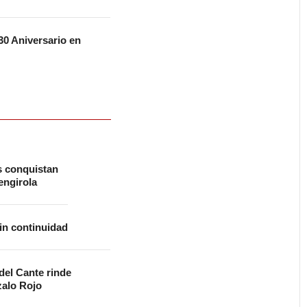
0 Aniversario en
s conquistan
ngirola
in continuidad
 del Cante rinde
alo Rojo