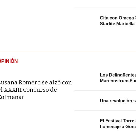
Cita con Omega 3
Starlite Marbella
OPINIÓN
Los Delinqüente
Marenostrum Fue
Susana Romero se alzó con
el XXXIII Concurso de
Colmenar
Una revolución s
El Festival Torre
homenaje a Gonz