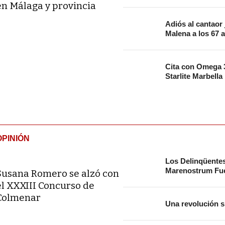
en Málaga y provincia
Adiós al cantaor
Malena a los 67 
Cita con Omega 3
Starlite Marbella
OPINIÓN
Los Delinqüente
Marenostrum Fue
Susana Romero se alzó con
el XXXIII Concurso de
Colmenar
Una revolución s