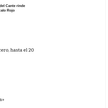
 del Cante rinde
alo Rojo
cero, hasta el 20
a»