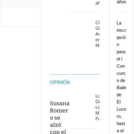
años
años
Cita con
La
Omega 30
inscr
Aniversario
ipció
en Starlite
n
Marbella
para
el I
Con
curs
o de
OPINIÓN
Baile
de
Los
Delinqüentes
El
Susana
conquistan
Luce
Romer
Marenostrum
ro,
o se
Fuengirola
hast
alzó
a el
con el