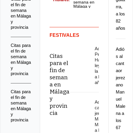
semana en
el fin de
Málaga y
rra,
semana
provincia
a los
en Málaga
82
y
provincia
años
FESTIVALES
Citas para
Adiós a
Adió
el fin de
Pepe
Citas
s al
semana
Habichuela,
en Málaga
para el
cant
leyenda de
y
fin de
aor
la guitarra,
provincia
seman
a los 82
jerez
años
a en
ano
Málaga
Citas para
Man
el fin de
y
uel
Adiós al
semana
provin
Male
cantaor
en Málaga
cia
jerezano
na a
y
Manuel
provincia
los
Malena
67
a los 67