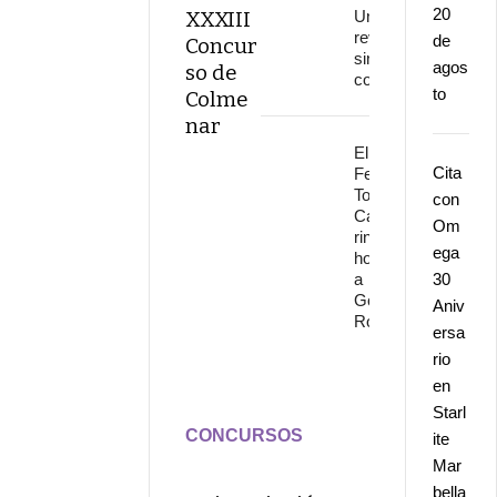
20
XXXIII
Una
revolución
de
Concur
sin
agos
so de
continuidad
to
Colme
nar
El
Cita
Festival
Torre del
con
Cante
Om
rinde
ega
homenaje
a
30
Gonzalo
Aniv
Rojo
ersa
rio
en
Starl
CONCURSOS
ite
Mar
bella