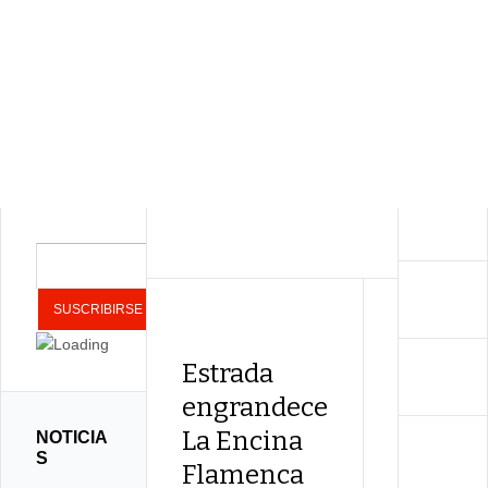
Estrada
Cante 
engrandece
sabor a
La Encina
miel e
NOTICIA
S
Flamenca
La Enc