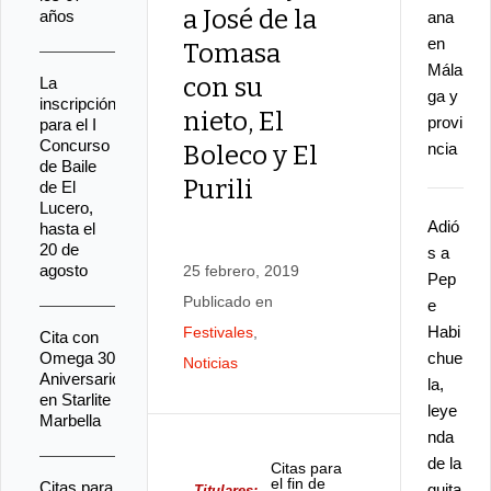
a José de la
años
ana
en
Tomasa
Mála
con su
La
ga y
inscripción
nieto, El
provi
para el I
Concurso
ncia
Boleco y El
de Baile
Purili
de El
Lucero,
Adió
hasta el
20 de
s a
agosto
25 febrero, 2019
Pep
Publicado en
e
Habi
Festivales
,
Cita con
Omega 30
chue
Noticias
Aniversario
la,
en Starlite
leye
Marbella
nda
de la
Citas para
el fin de
Citas para
guita
Titulares: