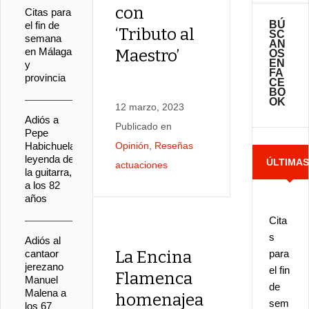
con
Flame
Citas para
BÚ
el fin de
‘Tributo al
SC
semana
AN
en Málaga
Maestro’
OS
EN
y
15 noviembr
FA
provincia
CE
2021
BO
OK
Publicado e
12 marzo, 2023
Adiós a
Opinión
,
Publicado en
Pepe
Reseñas
Habichuela,
Opinión
,
Reseñas
leyenda de
actuaciones
ÚLTIMA
actuaciones
la guitarra,
a los 82
NOTICIA
años
Cita
s
Adiós al
cantaor
La Encina
para
jerezano
el fin
Flamenca
Manuel
de
Malena a
homenajea
sem
los 67