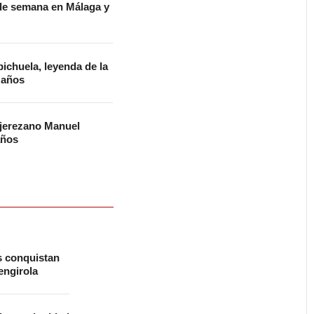
n de semana en Málaga y
ichuela, leyenda de la
2 años
 jerezano Manuel
años
s conquistan
ngirola