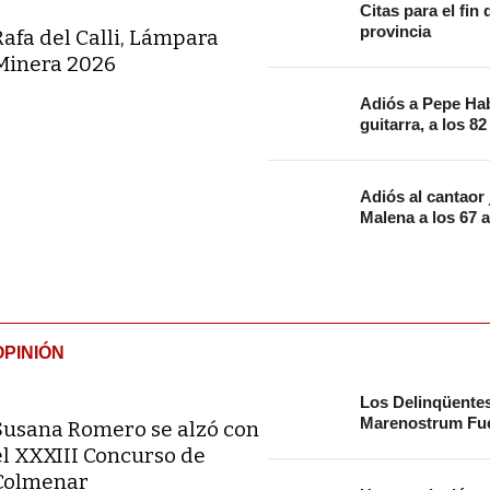
Citas para el fi
provincia
Rafa del Calli, Lámpara
Minera 2026
Adiós a Pepe Hab
guitarra, a los 8
Adiós al cantaor
Malena a los 67 
OPINIÓN
Los Delinqüente
Marenostrum Fue
Susana Romero se alzó con
el XXXIII Concurso de
Colmenar