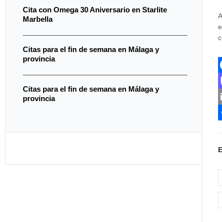
Cita con Omega 30 Aniversario en Starlite
A
Marbella
e
Citas para el fin de semana en Málaga y
provincia
Citas para el fin de semana en Málaga y
provincia
c
s
t
i
l
k
r