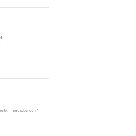
:
de
a
s están marcados con
*