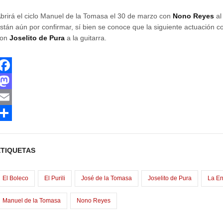
brirá el ciclo Manuel de la Tomasa el 30 de marzo con
Nono Reyes
al
stán aún por confirmar, sí bien se conoce que la siguiente actuación cor
con
Joselito de Pura
a la guitarra.
F
a
M
a
E
e
m
C
b
a
o
ETIQUETAS
o
o
m
o
d
p
El Boleco
El Purili
José de la Tomasa
Joselito de Pura
La E
o
a
Manuel de la Tomasa
Nono Reyes
n