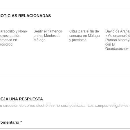
NOTICIAS RELACIONADAS
aracolillo y Nono
Sentir el flamenco
Citas para el fin de
David de Arahal
eyes, pasión
en los Montes de
semana en Málaga
«Me enamoré 
lamenca en
Málaga
y provincia
Ramón Montoy
iogordo
con El
Guardacoche»
DEJA UNA RESPUESTA
u dirección de correo electrónico no será publicada.
Los campos obligatorio
Comentario
*