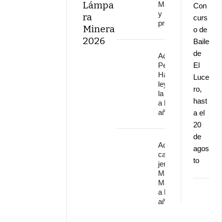
Lámpa
Málaga
Con
y
ra
curs
provincia
Minera
o de
2026
Baile
de
Adiós a
Pepe
El
Habichuela,
Luce
leyenda de
ro,
la guitarra,
hast
a los 82
años
a el
20
de
Adiós al
agos
cantaor
to
jerezano
Manuel
Malena
a los 67
años