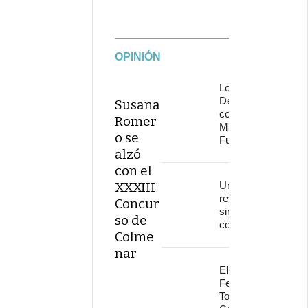
OPINIÓN
Los
Delinqüentes
Susana
conquistan
Romer
Marenostrum
o se
Fuengirola
alzó
con el
XXXIII
Una
revolución
Concur
sin
so de
continuidad
Colme
nar
El
Festival
Torre del