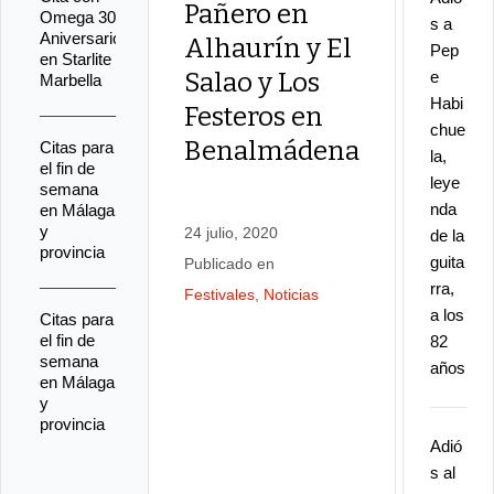
Pañero en
Omega 30
s a
Aniversario
Alhaurín y El
Pep
en Starlite
Salao y Los
e
Marbella
Habi
Festeros en
Cita 
chue
Benalmádena
Bone
Citas para
la,
el fin de
Andr
leye
semana
nda
en Málaga
Cans
y
24 julio, 2020
de la
Ben
provincia
guita
Publicado en
y an
rra,
Festivales
,
Noticias
a los
más
Citas para
el fin de
82
semana
años
en Málaga
y
7 julio, 
provincia
Publicad
Adió
Festival
s al