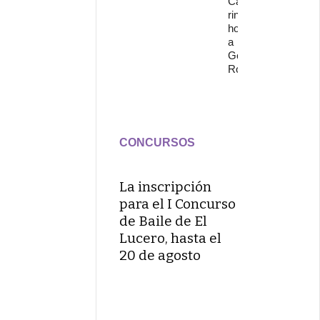
Cante
rinde
homenaje
a
Gonzalo
Rojo
CONCURSOS
La inscripción
para el I Concurso
de Baile de El
Lucero, hasta el
20 de agosto