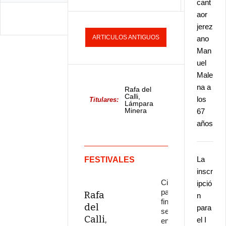
cant
aor
jerez
ARTICULOS ANTIGUOS
ano
Man
uel
Male
na a
Rafa del
Calli,
los
Titulares:
Lámpara
Minera
67
2026
años
La
FESTIVALES
inscr
Citas
ipció
para el
Rafa
n
fin de
del
para
semana
Calli,
el I
en