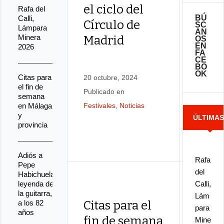
el ciclo del
Rafa del
BÚ
Calli,
Círculo de
Citas
SC
Lámpara
AN
Minera
Madrid
OS
fin 
EN
2026
FA
en M
CE
BO
prov
OK
Citas para
20 octubre, 2024
el fin de
Publicado en
semana
en Málaga
Festivales
,
Noticias
23 mayo
y
ÚLTIMA
provincia
Publicad
Festival
NOTICIA
Adiós a
Rafa
Pepe
del
Habichuela,
leyenda de
Calli,
la guitarra,
Lám
a los 82
Citas para el
para
años
fin de semana
Mine