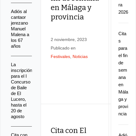
ra
en Málaga y
La P
Adiós al
2026
provincia
cantaor
Mala
jerezano
Manuel
reto
Cita
Malena a
recit
2 noviembre, 2023
los 67
s
años
Publicado en
para
Los 
el fin
Festivales
,
Noticias
de
La
sem
inscripción
3 marzo
para el I
ana
Publicad
Concurso
en
de Baile
Noticias
Mála
de El
Lucero,
ga y
hasta el
provi
20 de
ncia
agosto
Cita con El
Cita con
Adió