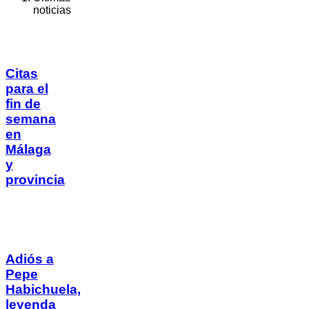
noticias
Citas
para el
fin de
semana
en
Málaga
y
provincia
Adiós a
Pepe
Habichuela,
leyenda