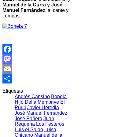
Manuel de la Curra y José
Manuel Fernández
, al cante y
compás.
Facebook
Mastodon
Email
Compartir
Etiquetas
Andrés Cansino
Bonela
Hijo
Delia Membrive
El
Purili
Javier Heredia
José Manuel Fernández
José Pañero
Juan
Requena
Los Festeros
Luis el Salao
Luisa
Chicano
Manuel de la