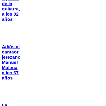
de la
guitarra,
a los 82
años
Adiós al
cantaor
jerezano
Manuel
Malena
a los 67
años
La