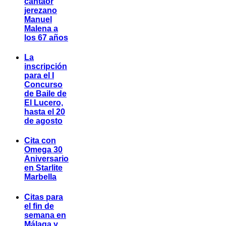
cantaor
jerezano
Manuel
Malena a
los 67 años
La
inscripción
para el I
Concurso
de Baile de
El Lucero,
hasta el 20
de agosto
Cita con
Omega 30
Aniversario
en Starlite
Marbella
Citas para
el fin de
semana en
Málaga y