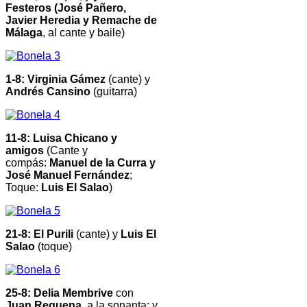
Festeros (José Pañero,
Javier Heredia y Remache de
Málaga
, al cante y baile)
1-8: Virginia Gámez
(cante) y
Andrés Cansino
(guitarra)
11-8: Luisa Chicano y
amigos
(Cante y
compás:
Manuel de la Curra y
José Manuel Fernández
;
Toque:
Luis El Salao
)
21-8: El Purili
(cante) y
Luis El
Salao
(toque)
25-8: Delia Membrive
con
Juan Requena
, a la sonanta; y