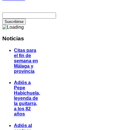
Noticias
Citas para
el fin de
semana en
Málaga y
provincia
Adiós a
Pepe
Habichuela,
leyenda de
la guitarra,
a los 82
años
Adiós al