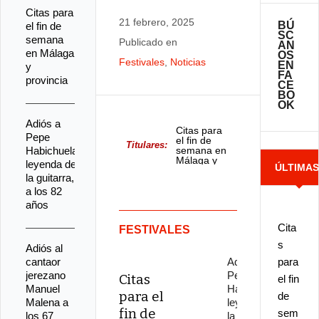
Citas para
21 febrero, 2025
BÚ
el fin de
SC
semana
Publicado en
AN
en Málaga
OS
Festivales
,
Noticias
EN
y
FA
provincia
CE
BO
OK
Adiós a
Citas para
Pepe
el fin de
Titulares:
Habichuela,
semana en
Málaga y
leyenda de
ÚLTIMA
provincia
la guitarra,
a los 82
NOTICIA
años
Cita
FESTIVALES
s
Adiós al
cantaor
Adiós a
para
jerezano
Pepe
Citas
el fin
Manuel
Habichuela,
para el
de
Malena a
leyenda de
fin de
sem
los 67
la guitarra,