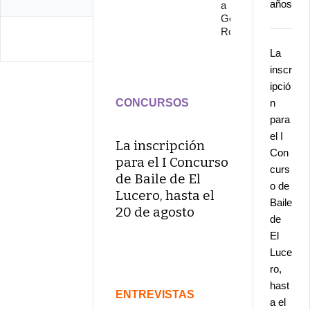
años
a
Gonzalo
Rojo
La
inscr
ipció
CONCURSOS
n
para
el I
La inscripción
Con
para el I Concurso
curs
de Baile de El
o de
Lucero, hasta el
Baile
20 de agosto
de
El
Luce
ro,
hast
ENTREVISTAS
a el