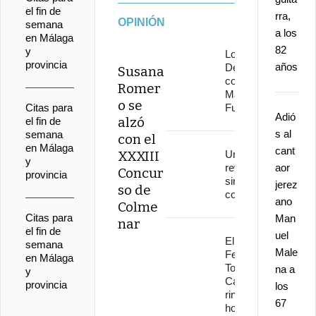
el fin de
rra,
OPINIÓN
semana
a los
en Málaga
82
y
Los
provincia
años
Delinqüentes
Susana
conquistan
Romer
Marenostrum
o se
Citas para
Fuengirola
Adió
alzó
el fin de
s al
semana
con el
en Málaga
cant
XXXIII
Una
y
revolución
aor
Concur
provincia
sin
jerez
so de
continuidad
ano
Colme
Citas para
Man
nar
el fin de
uel
El
semana
Male
Festival
en Málaga
Torre del
na a
y
Cante
provincia
los
rinde
67
homenaje