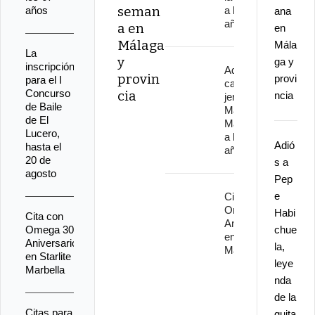
seman
años
a los 82
ana
años
a en
en
Málaga
Mála
La
y
ga y
inscripción
Adiós al
provin
provi
para el I
cantaor
Concurso
cia
ncia
jerezano
de Baile
Manuel
de El
Malena
Lucero,
a los 67
Adió
hasta el
años
20 de
s a
agosto
Pep
e
Cita con
Omega 30
Habi
Cita con
Aniversario
Omega 30
chue
en Starlite
Aniversario
la,
Marbella
en Starlite
leye
Marbella
nda
de la
Citas para
guita