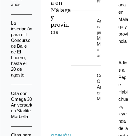
años
a en
años
ana
Málaga
en
y
Mála
Adiós al
La
provin
cantaor
ga y
inscripción
cia
jerezano
provi
para el I
Manuel
Concurso
ncia
Malena
de Baile
a los 67
de El
años
Lucero,
Adió
hasta el
20 de
s a
agosto
Cita con
Pep
Omega 30
e
Aniversario
Habi
en Starlite
Cita con
Marbella
Omega 30
chue
Aniversario
la,
en Starlite
leye
Marbella
nda
de la
Citas para
guita