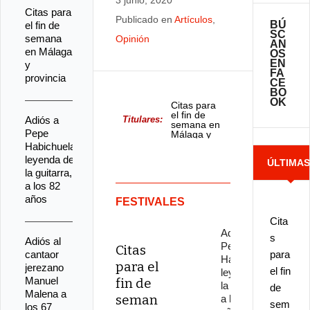
3 junio, 2020
Citas para
Publicado en
Artículos
,
BÚ
el fin de
SC
semana
Opinión
AN
en Málaga
OS
EN
y
FA
provincia
CE
BO
OK
Citas para
el fin de
Adiós a
Titulares:
semana en
Pepe
Málaga y
provincia
Habichuela,
leyenda de
ÚLTIMA
la guitarra,
a los 82
NOTICIA
años
FESTIVALES
Cita
Adiós a
s
Adiós al
Pepe
Citas
cantaor
para
Habichuela,
para el
jerezano
el fin
leyenda de
Manuel
fin de
la guitarra,
de
Malena a
seman
a los 82
sem
los 67