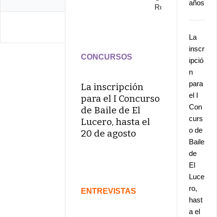
años
Rojo
La
inscr
CONCURSOS
ipció
n
para
La inscripción
el I
para el I Concurso
Con
de Baile de El
curs
Lucero, hasta el
o de
20 de agosto
Baile
de
El
Luce
ro,
ENTREVISTAS
hast
a el