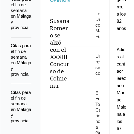
OPINIÓN
el fin de
rra,
semana
Los
a los
en Málaga
Delinqüentes
Susana
82
y
conquistan
provincia
Romer
años
Marenostrum
o se
Fuengirola
alzó
Citas para
con el
Adió
el fin de
XXXIII
Una
s al
semana
revolución
en Málaga
Concur
cant
sin
y
so de
aor
continuidad
provincia
Colme
jerez
nar
ano
Citas para
Man
El
el fin de
Festival
uel
semana
Torre del
Male
en Málaga
Cante
na a
y
rinde
provincia
homenaje
los
a
67
Gonzalo