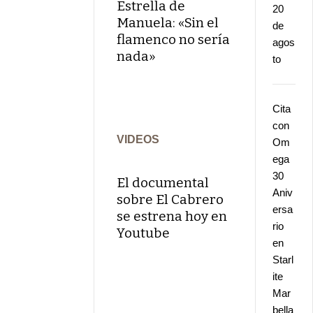
Estrella de
20
Manuela: «Sin el
de
flamenco no sería
agos
nada»
to
Cita
con
VIDEOS
Om
ega
30
El documental
Aniv
sobre El Cabrero
ersa
se estrena hoy en
rio
Youtube
en
Starl
ite
Mar
bella