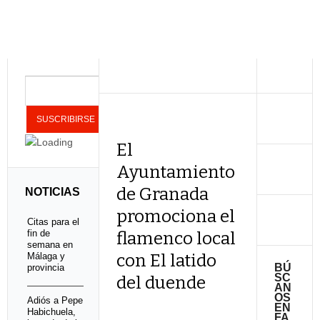
El
Ayuntamiento
de Granada
NOTICIAS
promociona el
Citas para el
fin de
flamenco local
semana en
Málaga y
con El latido
BÚ
provincia
SC
del duende
AN
OS
Adiós a Pepe
EN
Habichuela,
FA