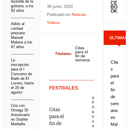
leyenda de la
CE
guitarra, a los
30 junio, 2020
BO
82 años
OK
Publicado en
Noticias
,
Vídeos
Adiós al
cantaor
jerezano
Manuel
ÚLTIMAS
Malena a los
67 años
Citas
para el
NOTICIAS
Titulares:
fin de
semana
La
Cita
en
inscripción
Málaga
s
para el I
y
Concurso de
para
provincia
Baile de El
el
Lucero, hasta
el 20 de
FESTIVALES
fin
agosto
de
Adiós a
Pepe
sem
Cita con
Habichuela,
Citas
Omega 30
ana
leyenda de
Aniversario
para el
la guitarra,
en
en Starlite
a los 82
fin de
Marbella
Mál
años