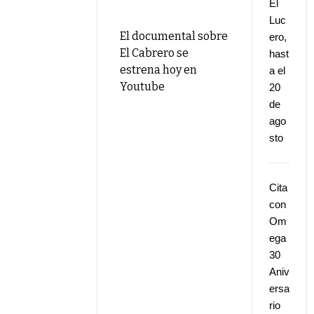
El
Luc
El documental sobre
ero,
El Cabrero se
hast
estrena hoy en
a el
Youtube
20
de
ago
sto
Cita
con
Om
ega
30
Aniv
ersa
rio