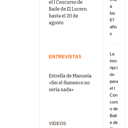
el I Concurso de
a
Baile de El Lucero,
los
hasta el 20 de
67
agosto
año
s
La
ENTREVISTAS
insc
ripci
ón
Estrella de Manuela:
para
«Sin el flamenco no
el I
sería nada»
Con
curs
o de
Bail
e de
VIDEOS