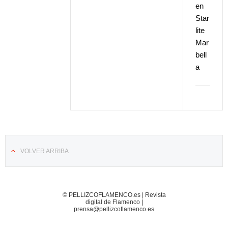
en
Star
lite
Mar
bell
a
VOLVER ARRIBA
© PELLIZCOFLAMENCO.es | Revista
digital de Flamenco |
prensa@pellizcoflamenco.es