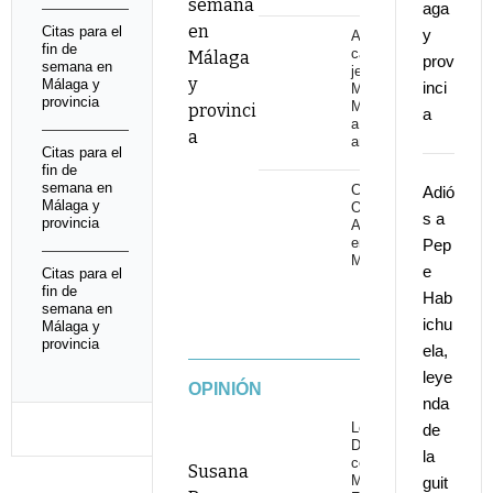
semana
aga
en
Citas para el
y
Adiós al
fin de
cantaor
Málaga
prov
semana en
jerezano
y
Málaga y
inci
Manuel
provincia
Malena
provinci
a
a los 67
a
años
Citas para el
fin de
semana en
Cita con
Adió
Málaga y
Omega 30
s a
provincia
Aniversario
en Starlite
Pep
Marbella
e
Citas para el
fin de
Hab
semana en
ichu
Málaga y
provincia
ela,
leye
OPINIÓN
nda
Los
de
Delinqüentes
la
conquistan
Susana
Marenostrum
guit