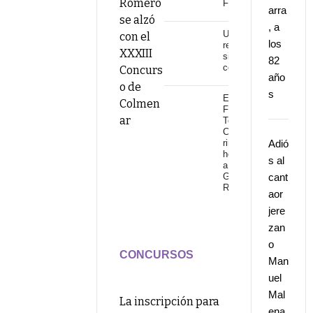
Romero
Fuengirola
arra
se alzó
, a
Una
con el
los
revolución
XXXIII
sin
82
continuidad
Concurs
año
o de
s
El
Colmen
Festival
ar
Torre del
Cante
rinde
Adió
homenaje
s al
a
Gonzalo
cant
Rojo
aor
jere
zan
o
CONCURSOS
Man
uel
Mal
La inscripción para
ena