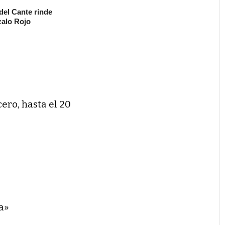
 del Cante rinde
alo Rojo
cero, hasta el 20
a»