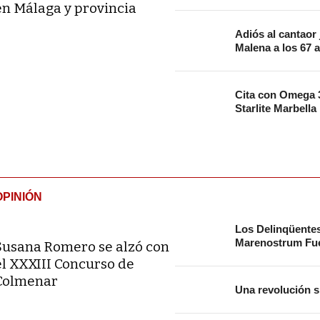
en Málaga y provincia
Adiós al cantaor
Malena a los 67 
Cita con Omega 3
Starlite Marbella
OPINIÓN
Los Delinqüente
Marenostrum Fue
Susana Romero se alzó con
el XXXIII Concurso de
Colmenar
Una revolución s