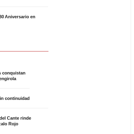
0 Aniversario en
s conquistan
ngirola
in continuidad
 del Cante rinde
alo Rojo