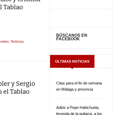
el Tablao
BÚSCANOS EN
FACEBOOK
ivales
,
Noticias
,
ÚLTIMAS NOTICIAS
oler y Sergio
Citas para el fin de semana
en Málaga y provincia
 el Tablao
Adiós a Pepe Habichuela,
leyenda de la guitarra, a los