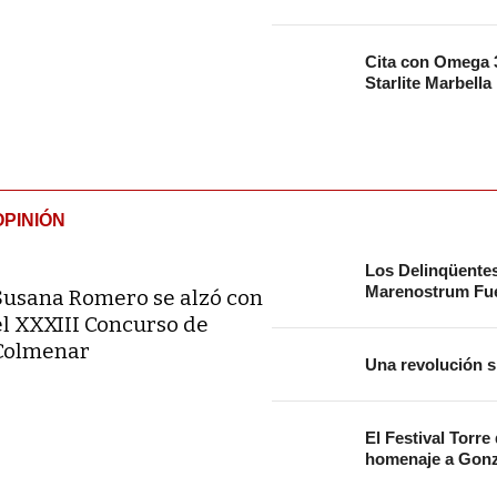
Cita con Omega 3
Starlite Marbella
OPINIÓN
Los Delinqüente
Marenostrum Fue
Susana Romero se alzó con
el XXXIII Concurso de
Colmenar
Una revolución s
El Festival Torre
homenaje a Gonz