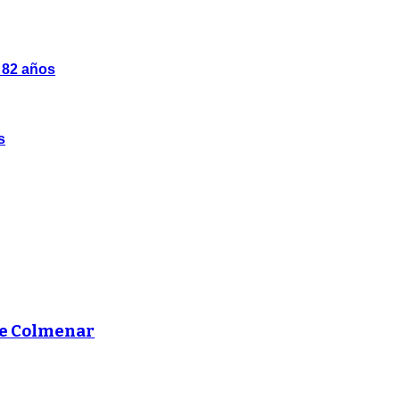
s 82 años
s
de Colmenar