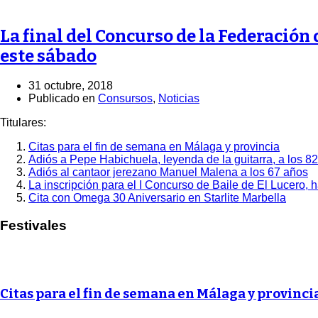
La final del Concurso de la Federación
este sábado
31 octubre, 2018
Publicado en
Consursos
,
Noticias
Titulares:
Citas para el fin de semana en Málaga y provincia
Adiós a Pepe Habichuela, leyenda de la guitarra, a los 8
Adiós al cantaor jerezano Manuel Malena a los 67 años
La inscripción para el I Concurso de Baile de El Lucero, 
Cita con Omega 30 Aniversario en Starlite Marbella
Festivales
Citas para el fin de semana en Málaga y provinci