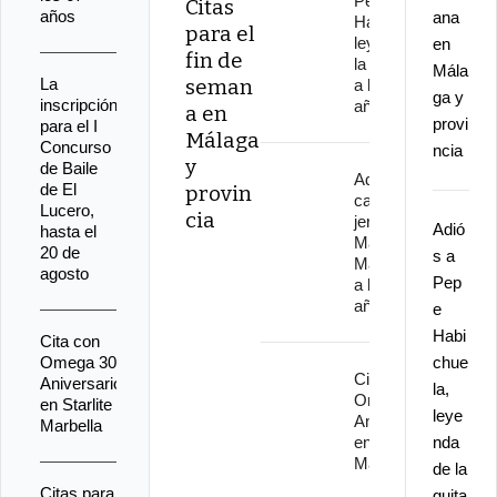
Pepe
Citas
años
ana
Habichuela,
para el
leyenda de
en
fin de
la guitarra,
Mála
La
seman
a los 82
ga y
inscripción
años
a en
provi
para el I
Málaga
Concurso
ncia
y
de Baile
Adiós al
de El
provin
cantaor
Lucero,
cia
jerezano
Adió
hasta el
Manuel
20 de
s a
Malena
agosto
Pep
a los 67
años
e
Habi
Cita con
Omega 30
chue
Cita con
Aniversario
la,
Omega 30
en Starlite
leye
Aniversario
Marbella
en Starlite
nda
Marbella
de la
Citas para
guita