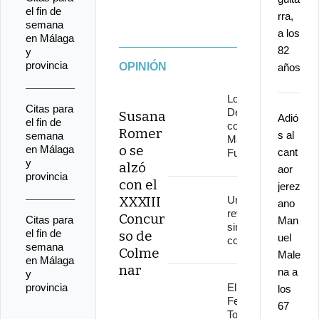
el fin de
rra,
semana
a los
en Málaga
82
y
provincia
OPINIÓN
años
Los
Citas para
Delinqüentes
Susana
Adió
el fin de
conquistan
Romer
s al
semana
Marenostrum
o se
en Málaga
cant
Fuengirola
y
alzó
aor
provincia
con el
jerez
XXXIII
Una
ano
revolución
Concur
Citas para
Man
sin
el fin de
so de
uel
continuidad
semana
Colme
Male
en Málaga
nar
na a
y
provincia
El
los
Festival
67
Torre del