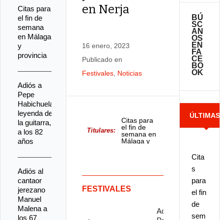
en Nerja
Citas para
BÚ
el fin de
SC
semana
AN
en Málaga
OS
EN
y
16 enero, 2023
FA
provincia
CE
Publicado en
BO
OK
Festivales
,
Noticias
Adiós a
Pepe
Habichuela,
leyenda de
ÚLTIMA
Citas para
la guitarra,
el fin de
Titulares:
a los 82
semana en
NOTICIA
años
Málaga y
provincia
Cita
s
Adiós al
cantaor
para
FESTIVALES
jerezano
el fin
Manuel
de
Malena a
Adiós a
sem
los 67