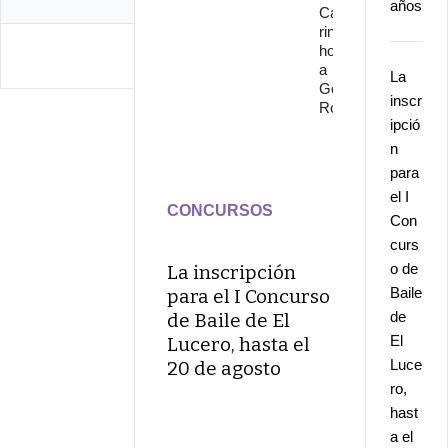
años
Cante
rinde
homenaje
a
La
Gonzalo
inscr
Rojo
ipció
n
para
el I
CONCURSOS
Con
curs
o de
La inscripción
Baile
para el I Concurso
de
de Baile de El
El
Lucero, hasta el
Luce
20 de agosto
ro,
hast
a el