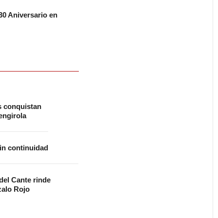
0 Aniversario en
s conquistan
ngirola
in continuidad
 del Cante rinde
alo Rojo