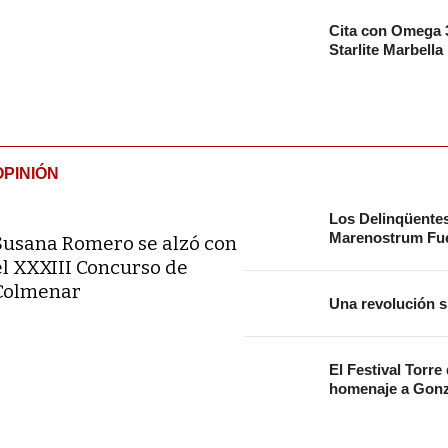
Cita con Omega 3
Starlite Marbella
OPINIÓN
Los Delinqüente
Marenostrum Fue
Susana Romero se alzó con
el XXXIII Concurso de
Colmenar
Una revolución s
El Festival Torre
homenaje a Gonz