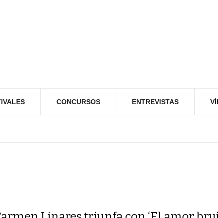
IVALES
CONCURSOS
ENTREVISTAS
V
armen Linares triunfa con ‘El amor bruj