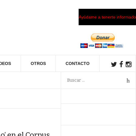
Ayúdame a tenerte informado
ÍDEOS
OTROS
CONTACTO
o’ en el Corpus