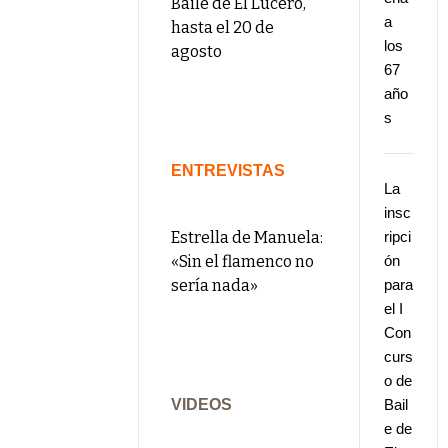
Baile de El Lucero,
a
hasta el 20 de
los
agosto
67
año
s
ENTREVISTAS
La
insc
Estrella de Manuela:
ripci
«Sin el flamenco no
ón
sería nada»
para
el I
Con
curs
o de
VIDEOS
Bail
e de