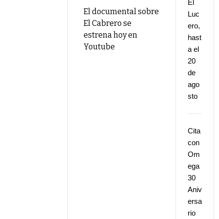
El
El documental sobre
Luc
El Cabrero se
ero,
estrena hoy en
hast
Youtube
a el
20
de
ago
sto
Cita
con
Om
ega
30
Aniv
ersa
rio