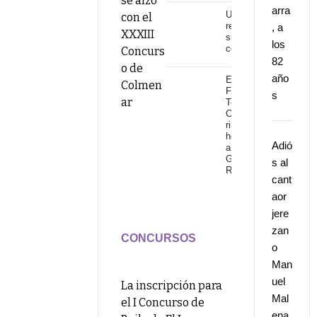
se alzó
arra
Una
con el
revolución
, a
XXXIII
sin
los
continuidad
Concurs
82
o de
año
El
Colmen
Festival
s
ar
Torre del
Cante
rinde
homenaje
Adió
a
Gonzalo
s al
Rojo
cant
aor
jere
zan
CONCURSOS
o
Man
uel
La inscripción para
Mal
el I Concurso de
ena