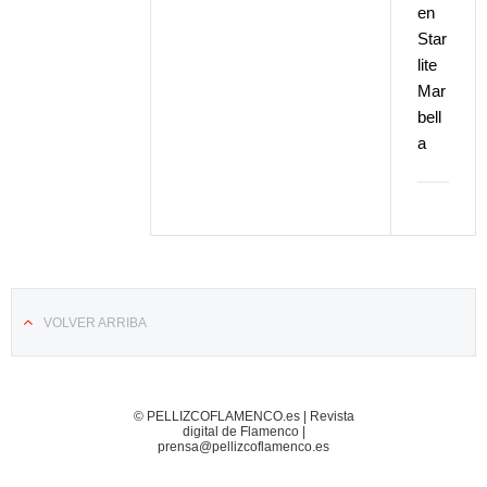
en
Star
lite
Mar
bell
a
VOLVER ARRIBA
© PELLIZCOFLAMENCO.es | Revista
digital de Flamenco |
prensa@pellizcoflamenco.es