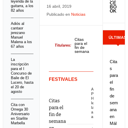
leyenda de la
CE
guitarra, a los
16 abril, 2019
BO
82 años
OK
Publicado en
Noticias
Adiós al
cantaor
jerezano
Manuel
ÚLTIMAS
Citas
Malena a los
para el
Titulares:
67 años
fin de
semana
NOTICIAS
en
Málaga
La
Cita
y
inscripción
provincia
s
para el I
Concurso de
para
Baile de El
FESTIVALES
el
Lucero, hasta
el 20 de
fin
Adiós a
agosto
Pepe
de
Habichuela,
Citas
sem
leyenda de
Cita con
para el
la guitarra,
Omega 30
ana
a los 82
Aniversario
fin de
en
años
en Starlite
semana
Marbella
Mál