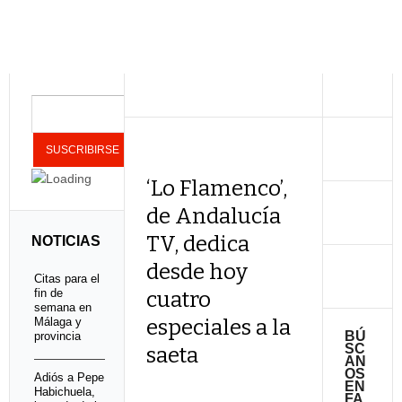
‘Lo Flamenco’,
de Andalucía
TV, dedica
NOTICIAS
desde hoy
Citas para el
fin de
cuatro
semana en
Málaga y
especiales a la
BÚ
provincia
SC
saeta
AN
OS
Adiós a Pepe
EN
Habichuela,
FA