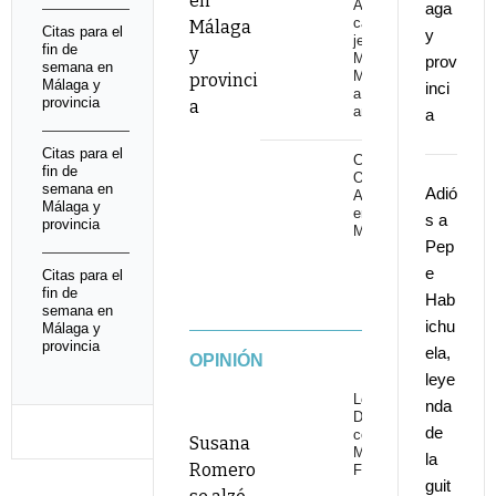
en
Adiós al
aga
cantaor
Málaga
Citas para el
y
jerezano
fin de
y
Manuel
prov
semana en
Malena
provinci
Málaga y
inci
a los 67
provincia
a
años
a
Citas para el
Cita con
fin de
Omega 30
semana en
Adió
Aniversario
Málaga y
en Starlite
s a
provincia
Marbella
Pep
e
Citas para el
fin de
Hab
semana en
ichu
Málaga y
provincia
ela,
OPINIÓN
leye
Los
nda
Delinqüentes
de
conquistan
Susana
Marenostrum
la
Romero
Fuengirola
guit