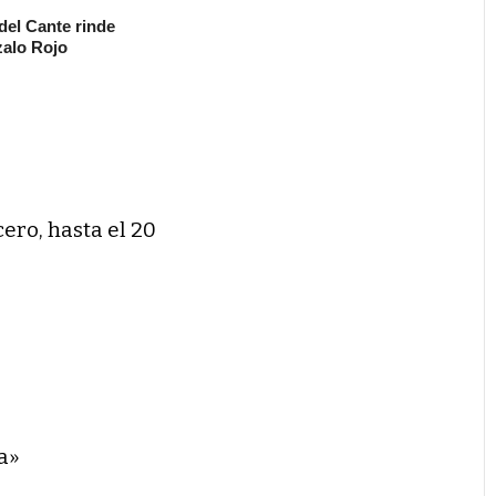
 del Cante rinde
alo Rojo
cero, hasta el 20
a»