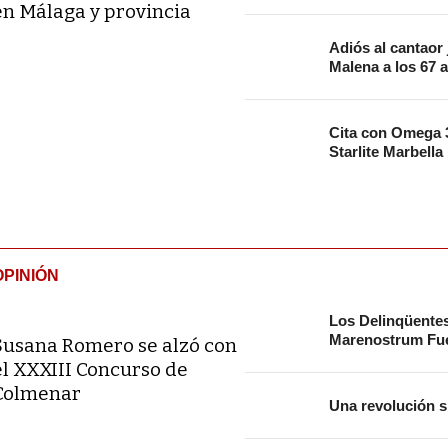
en Málaga y provincia
Adiós al cantaor
Malena a los 67 
Cita con Omega 3
Starlite Marbella
OPINIÓN
Los Delinqüente
Marenostrum Fue
Susana Romero se alzó con
el XXXIII Concurso de
Colmenar
Una revolución s