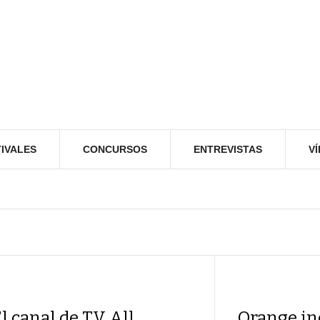
IVALES
CONCURSOS
ENTREVISTAS
V
l canal de TV All
Orange in