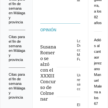
Marbella
el fin de
rra,
semana
a los
en Málaga
82
y
provincia
años
OPINIÓN
Citas para
Adió
Los
el fin de
Delinqüentes
s al
semana
Susana
conquistan
en Málaga
cant
Romer
Marenostrum
y
aor
o se
Fuengirola
provincia
jerez
alzó
ano
con el
Citas para
Man
XXXIII
Una
el fin de
revolución
uel
Concur
semana
sin
Male
so de
en Málaga
continuidad
na a
Colme
y
provincia
los
nar
67
El