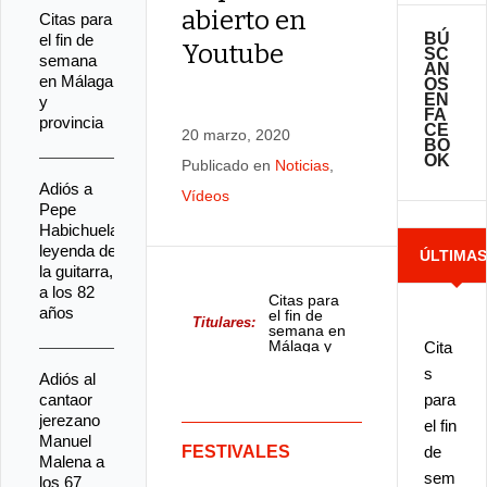
abierto en
Citas para
BÚ
el fin de
Youtube
SC
semana
AN
en Málaga
OS
EN
y
FA
provincia
CE
20 marzo, 2020
BO
OK
Publicado en
Noticias
,
Adiós a
Vídeos
Pepe
Habichuela,
leyenda de
ÚLTIMA
la guitarra,
a los 82
Citas para
NOTICIA
años
el fin de
Titulares:
semana en
Málaga y
Cita
provincia
s
Adiós al
cantaor
para
jerezano
el fin
Manuel
FESTIVALES
de
Malena a
sem
los 67