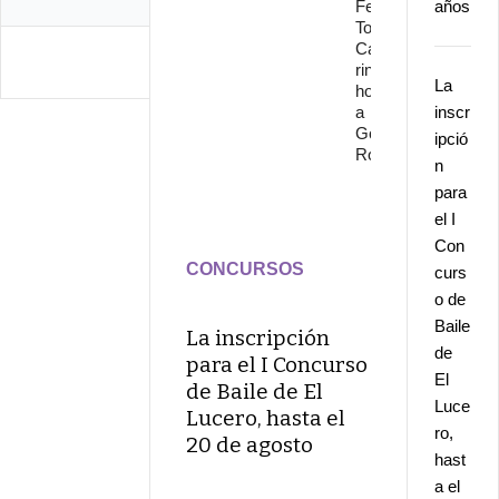
Festival
años
Torre del
Cante
rinde
La
homenaje
a
inscr
Gonzalo
ipció
Rojo
n
para
el I
Con
CONCURSOS
curs
o de
Baile
La inscripción
de
para el I Concurso
El
de Baile de El
Luce
Lucero, hasta el
ro,
20 de agosto
hast
a el