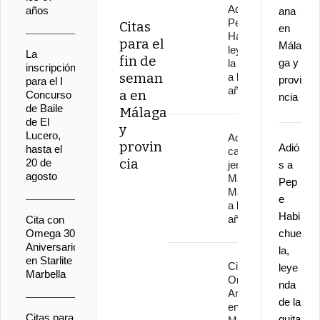
Adiós a
años
ana
Pepe
Citas
en
Habichuela,
para el
Mála
leyenda de
La
fin de
ga y
la guitarra,
inscripción
seman
a los 82
provi
para el I
años
a en
Concurso
ncia
de Baile
Málaga
de El
y
Lucero,
Adiós al
provin
Adió
hasta el
cantaor
cia
20 de
jerezano
s a
agosto
Manuel
Pep
Malena
e
a los 67
Habi
años
Cita con
Omega 30
chue
Aniversario
la,
en Starlite
Cita con
leye
Marbella
Omega 30
nda
Aniversario
de la
en Starlite
Citas para
guita