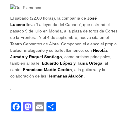
El sábado (22.00 horas), la compañía de
José
Lucena
lleva ‘La leyenda del Canario’, que estrenó el
pasado 9 de julio en Monda, a la plaza de toros de Cortes
de la Frontera. Y el 4 de septiembre, nueva cita en el
Teatro Cervantes de Álora. Componen el elenco el propio
bailaor malagueño y su ballet flamenco, con
Nicolás
Jurado y Raquel Santiago
, como artistas principales,
también al baile;
Eduardo López y Tania Ortega,
al
cante;
Francisco Martín Cerdán
, a la guitarra, y la
colaboración de las
Hermanas Alarcón
.
‘
F
M
E
C
a
a
m
o
c
st
ail
m