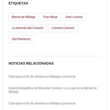
e
o
p
ETIQUETAS
b
d
ar
o
o
tir
Bienal de Málaga
Fran Moya
José Lucena
o
n
La leyenda del Canario'
Lorenzo Carnero
k
Out Flamenco
NOTICIAS RELACIONADAS
Citas para el fin de semana en Málaga y provincia
Galería fotográfica de Manuela Carrasco y La Lupi en la Bienal de
Málaga
Citas para el fin de semana en Málaga y provincia