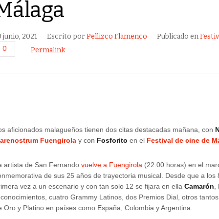
Málaga
0 junio, 2021
Escrito por
Pellizco Flamenco
Publicado en
Festi
0
Permalink
os aficionados malagueños tienen dos citas destacadas mañana, con
N
arenostrum Fuengirola
y con
Fosforito
en el
Festival de cine de M
a artista de San Fernando
vuelve a Fuengirola
(22.00 horas) en el mar
onmemorativa de sus 25 años de trayectoria musical. Desde que a los 
rimera vez a un escenario y con tan solo 12 se fijara en ella
Camarón
,
econocimientos, cuatro Grammy Latinos, dos Premios Dial, otros tantos
e Oro y Platino en países como España, Colombia y Argentina.