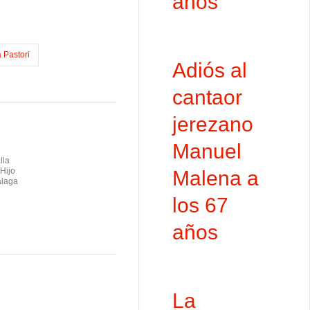
años
 Pastori
Adiós al
cantaor
jerezano
Manuel
lla
Hijo
Malena a
álaga
los 67
años
La