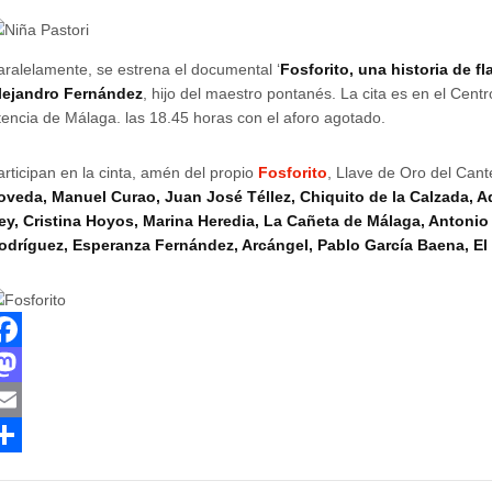
aralelamente, se estrena el documental ‘
Fosforito, una historia de f
lejandro Fernández
, hijo del maestro pontanés. La cita es en el Centr
tencia de Málaga. las 18.45 horas con el aforo agotado.
articipan en la cinta, amén del propio
Fosforito
, Llave de Oro del Can
oveda, Manuel Curao, Juan José Téllez, Chiquito de la Calzada, Ad
ey, Cristina Hoyos, Marina Heredia, La Cañeta de Málaga, Antoni
odríguez, Esperanza Fernández, Arcángel, Pablo García Baena, El
M
m