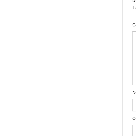
D
Tu
C
N
C