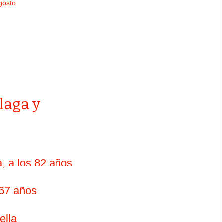
agosto
laga y
, a los 82 años
 67 años
ella