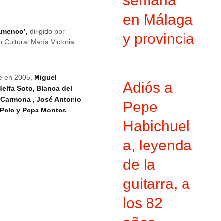
semana
en Málaga
lamenco’,
dirigido por
y provincia
o Cultural María Victoria
te en 2005,
Miguel
Adiós a
elfa Soto, Blanca del
o Carmona , José Antonio
Pepe
 Pele y Pepa Montes
.
Habichuel
a, leyenda
de la
guitarra, a
los 82