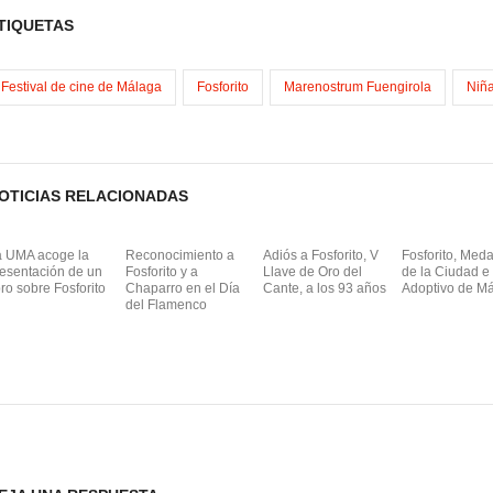
TIQUETAS
m
Festival de cine de Málaga
Fosforito
Marenostrum Fuengirola
Niña
OTICIAS RELACIONADAS
a UMA acoge la
Reconocimiento a
Adiós a Fosforito, V
Fosforito, Meda
esentación de un
Fosforito y a
Llave de Oro del
de la Ciudad e 
bro sobre Fosforito
Chaparro en el Día
Cante, a los 93 años
Adoptivo de M
del Flamenco