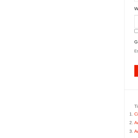
W
G
Es
Ti
C
A
A