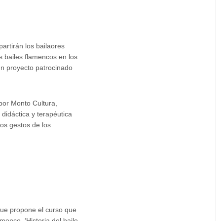
artirán los bailaores
s bailes flamencos en los
 un proyecto patrocinado
por Monto Cultura,
didáctica y terapéutica
los gestos de los
 que propone el curso que
enco. ‘Historia del baile