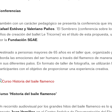
onferencias
ambién con un carácter pedagógico se presenta la conferencia que imp
afael Estévez y Valeriano Paños
. ‘El Sombrero (conferencia sobre lo
ños de creación del ballet Le Tricorne)’ es el título de esta propuesta,
or la
Fundación SGAE
.
estinado a personas mayores de 65 años es el taller que, organizado 
borda las emociones del ser humano a través del flamenco de manera 
n sus diferentes palos. En formato de taller de fotografía, se utilizarán 
articipantes con el objetivo de proporcionar una experiencia creativa.
urso ‘Historia del baile flamenco’
n recorrido audiovisual por los grandes hitos del baile flamenco es lo
mparte
Juan Vergillos
en el Centro Andaluz de Documentación del Flam