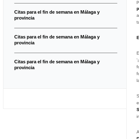
p
p
Citas para el fin de semana en Málaga y
a
provincia
t
Citas para el fin de semana en Málaga y
E
provincia
E
‘
Citas para el fin de semana en Málaga y
f
provincia
f
l
S
e
S
i
A
D