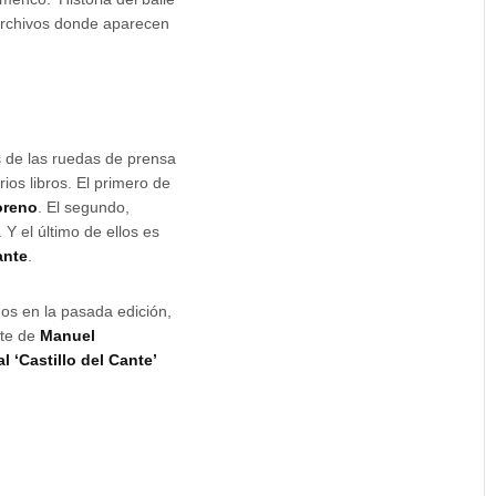
s archivos donde aparecen
 de las ruedas de prensa
ios libros. El primero de
oreno
. El segundo,
. Y el último de ellos es
ante
.
os en la pasada edición,
nte de
Manuel
al ‘Castillo del Cante’