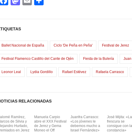
F
M
E
C
a
a
m
o
c
st
ail
m
e
o
p
ETIQUETAS
b
d
ar
o
o
tir
Ballet Nacional de España
Ciclo 'De Peña en Peña'
Festival de Jerez
o
n
Festival Flamenco Castillo del Cante de Ojén
Fiesta de la Bulería
Juan 
k
Leonor Leal
Lydia Gordillo
Rafael Estévez
Rafaela Carrasco
NOTICIAS RELACIONADAS
alomé Ramírez,
Manuela Carpio
Juanfra Carrasco:
José Mijita: «La
arcos de Silvia y
abre el XXX Festival
«Los jóvenes le
frescura se
lejandro Hurtado,
de Jerez y Gema
debemos mucho a
consigue con l
remiados en Jerez
Moneo el Off
Israel Fernández»
constancia»