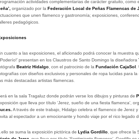
rogramación actividades complementarias de carácter gratuito, como 
eña’,
organizado por la
Federación Local de Peñas Flamencas de 
ctuaciones que unen flamenco y gastronomía; exposiciones, conferenc
alleres pedagógicos.
xposiciones
n cuanto a las exposiciones, el aficionado podrá conocer la muestra que
¡Poderío!’ presentan en los Claustros de Santo Domingo la diseñadora
otógrafa
Beatriz Hidalgo
, con el patrocinio de la
Fundación CajaSol
.
otografías con diseños exclusivos y personales de ropa lucidas para la
as más destacadas artistas flamencas.
erá en la sala Tragaluz donde podrán verse los dibujos y pinturas de
P
xposición que lleva por título ‘Jerez, sueño de una fiesta flamenca’, o
ur.es.
A través de este trabajo, Hidalgo celebra el flamenco de Jerez y
nvita al espectador a un emocionante y hondo viaje por el rico legado de
 ello se suma la exposición pictórica de
Lydia Gordillo
, que ofrece la 
iario de Jerez
, que lleva por título ‘Sentimiento flamenco’. Gordillo se