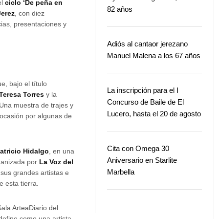
el
ciclo ‘De peña en
82 años
Jerez
, con diez
ias, presentaciones y
Adiós al cantaor jerezano
Manuel Malena a los 67 años
, bajo el título
La inscripción para el I
Teresa Torres
y la
Concurso de Baile de El
 Una muestra de trajes y
Lucero, hasta el 20 de agosto
 ocasión por algunas de
Cita con Omega 30
atricio Hidalgo
, en una
Aniversario en Starlite
rganizada por
La Voz del
Marbella
 sus grandes artistas e
 esta tierra.
Sala ArteaDiario del
 define como una artista