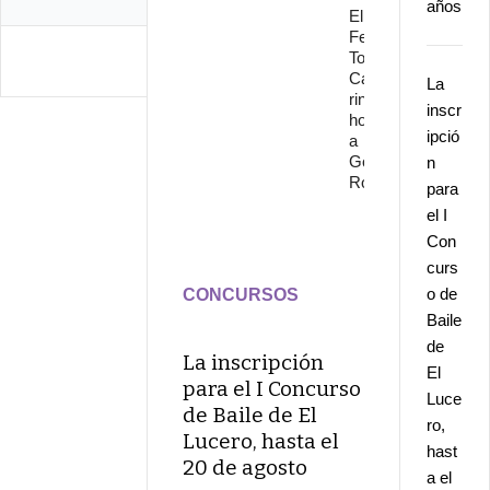
años
El
Festival
Torre del
Cante
La
rinde
inscr
homenaje
ipció
a
Gonzalo
n
Rojo
para
el I
Con
curs
o de
CONCURSOS
Baile
de
La inscripción
El
para el I Concurso
Luce
de Baile de El
ro,
Lucero, hasta el
hast
20 de agosto
a el