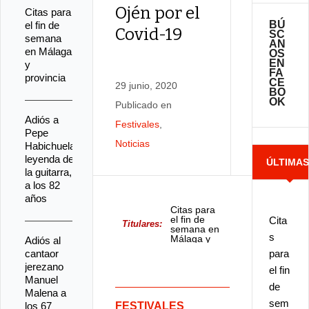
Ojén por el
Citas para
BÚ
el fin de
Covid-19
SC
semana
12 febrero, 
AN
en Málaga
OS
Publicado e
EN
y
FA
provincia
Noticias
CE
29 junio, 2020
BO
OK
Publicado en
Adiós a
Festivales
,
Pepe
Noticias
Habichuela,
leyenda de
ÚLTIMA
la guitarra,
a los 82
NOTICIA
años
Citas para
el fin de
Cita
Titulares:
semana en
s
Málaga y
Adiós al
provincia
cantaor
para
jerezano
el fin
Manuel
de
Malena a
sem
los 67
FESTIVALES