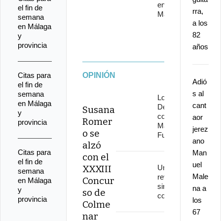
en Starlite
el fin de
rra,
Marbella
semana
a los
en Málaga
82
y
provincia
años
Citas para
OPINIÓN
Adió
el fin de
s al
semana
Los
en Málaga
cant
Delinqüentes
Susana
y
conquistan
aor
Romer
provincia
Marenostrum
jerez
o se
Fuengirola
ano
alzó
Citas para
Man
con el
el fin de
uel
XXXIII
Una
semana
Male
revolución
Concur
en Málaga
sin
na a
y
so de
continuidad
provincia
los
Colme
67
nar