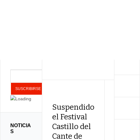
Suspendido
Las act
el Festival
compl
Castillo del
del XXI
NOTICIA
S
Cante de
de Jere