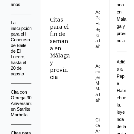
años
ana
en
Adiós a
Pepe
Citas
Mála
La
Habichuela,
para el
ga y
inscripción
leyenda de
fin de
provi
para el I
la guitarra,
Concurso
seman
a los 82
ncia
de Baile
años
a en
de El
Málaga
Lucero,
y
Adió
hasta el
Adiós al
20 de
provin
s a
cantaor
agosto
cia
Pep
jerezano
Manuel
e
Malena
Habi
Cita con
a los 67
Omega 30
chue
años
Aniversario
la,
en Starlite
leye
Marbella
nda
Cita con
Omega 30
de la
Aniversario
Citas para
guita