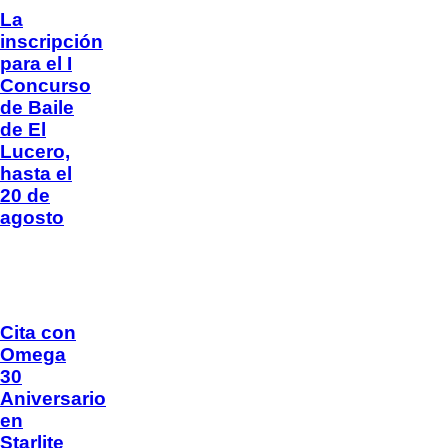
La
inscripción
para el I
Concurso
de Baile
de El
Lucero,
hasta el
20 de
agosto
Cita con
Omega
30
Aniversario
en
Starlite