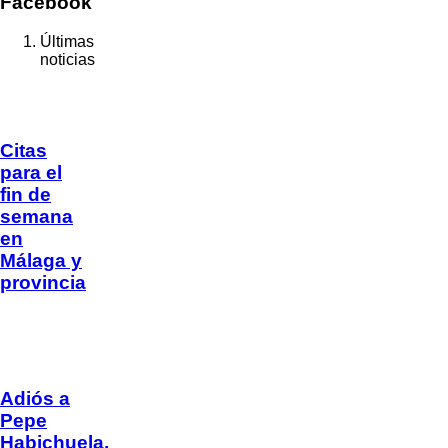
Facebook
Últimas
noticias
Citas
para el
fin de
semana
en
Málaga y
provincia
Adiós a
Pepe
Habichuela,