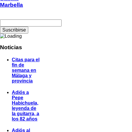
Marbella
Noticias
Citas para el
fin de
semana en
Málaga y
provincia
Adiós a
Pepe
Habichuela,
leyenda de
la guitarra, a
los 82 años
Adiós al