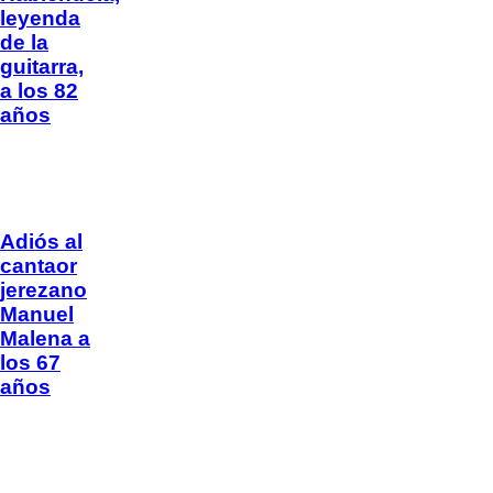
leyenda
de la
guitarra,
a los 82
años
Adiós al
cantaor
jerezano
Manuel
Malena a
los 67
años