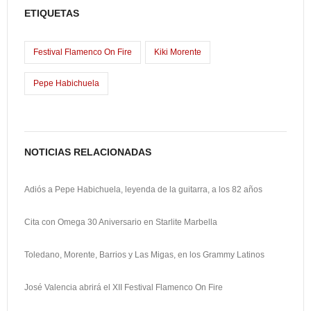
b
t
a
o
ETIQUETAS
o
o
i
m
o
d
l
p
Festival Flamenco On Fire
Kiki Morente
k
o
a
Pepe Habichuela
n
r
t
i
NOTICIAS RELACIONADAS
r
Adiós a Pepe Habichuela, leyenda de la guitarra, a los 82 años
Cita con Omega 30 Aniversario en Starlite Marbella
Toledano, Morente, Barrios y Las Migas, en los Grammy Latinos
José Valencia abrirá el XII Festival Flamenco On Fire