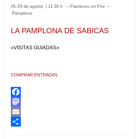
25-29 de agosto | 11:30 h – Flamenco on Fire –
Pamplona
LA PAMPLONA DE SABICAS
«VISITAS GUIADAS»
COMPRAR ENTRADAS
F
a
M
c
a
E
e
s
m
C