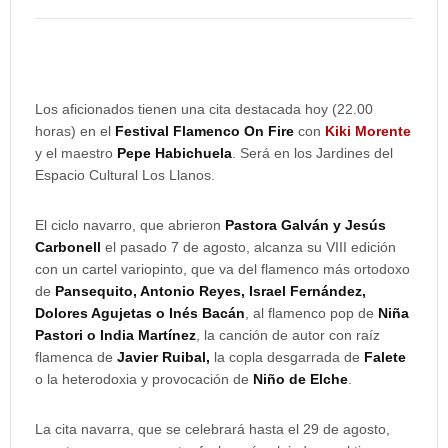
Los aficionados tienen una cita destacada hoy (22.00
horas) en el
Festival Flamenco On Fire
con
Kiki Morente
y el maestro
Pepe Habichuela
. Será en los Jardines del
Espacio Cultural Los Llanos.
El ciclo navarro, que abrieron
Pastora Galván y Jesús
Carbonell
el pasado 7 de agosto, alcanza su VIII edición
con un cartel variopinto, que va del flamenco más ortodoxo
de
Pansequito, Antonio Reyes, Israel Fernández,
Dolores Agujetas o Inés Bacán
, al flamenco pop de
Niña
Pastori o India Martínez
, la canción de autor con raíz
flamenca de
Javier Ruibal,
la copla
desgarrada de
Falete
o la heterodoxia y provocación de
Niño de Elche
.
La cita navarra, que se celebrará hasta el 29 de agosto,