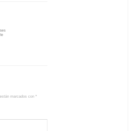
ases
ite
s están marcados con
*