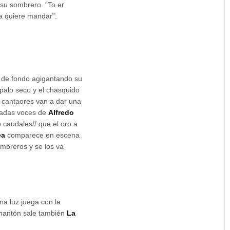
 su sombrero. “To er
 la quiere mandar”.
n de fondo agigantando su
palo seco y el chasquido
s cantaores van a dar una
radas voces de
Alfredo
 caudales// que el oro a
ea
comparece en escena
mbreros y se los va
na luz juega con la
 mantón sale también
La