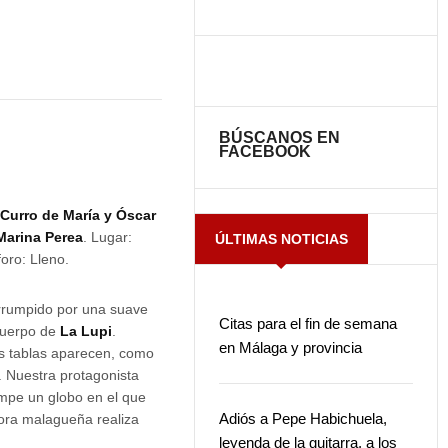
BÚSCANOS EN
FACEBOOK
:
Curro de María y Óscar
Marina Perea
. Lugar:
ÚLTIMAS NOTICIAS
oro: Lleno.
errumpido por una suave
Citas para el fin de semana
 cuerpo de
La Lupi
.
en Málaga y provincia
as tablas aparecen, como
t. Nuestra protagonista
mpe un globo en el que
Adiós a Pepe Habichuela,
aora malagueña realiza
leyenda de la guitarra, a los