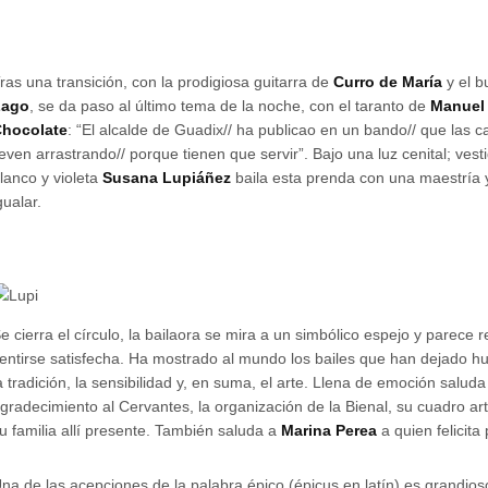
ras una transición, con la prodigiosa guitarra de
Curro de María
y el 
Lago
, se da paso al último tema de la noche, con el taranto de
Manuel 
hocolate
: “El alcalde de Guadix// ha publicao en un bando// que las 
leven arrastrando// porque tienen que servir”. Bajo una luz cenital; ve
lanco y violeta
Susana Lupiáñez
baila esta prenda con una maestría y 
gualar.
e cierra el círculo, la bailaora se mira a un simbólico espejo y parece
entirse satisfecha. Ha mostrado al mundo los bailes que han dejado hu
a tradición, la sensibilidad y, en suma, el arte. Llena de emoción salud
gradecimiento al Cervantes, la organización de la Bienal, su cuadro art
u familia allí presente. También saluda a
Marina Perea
a quien felicita
na de las acepciones de la palabra épico (épicus en latín) es grandios