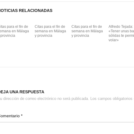
k
NOTICIAS RELACIONADAS
itas para el fin de
Citas para el fin de
Citas para el fin de
Alfredo Tejada:
emana en Málaga
semana en Málaga
semana en Málaga
«Tener unas b
 provincia
y provincia
y provincia
sólidas te perm
volar»
DEJA UNA RESPUESTA
u dirección de correo electrónico no será publicada.
Los campos obligatorio
Comentario
*