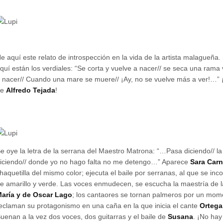
e aquí este relato de introspección en la vida de la artista malagueña. 
quí están los verdiales: “Se corta y vuelve a nacer// se seca una rama 
 nacer// Cuando una mare se muere// ¡Ay, no se vuelve más a ver!…” 
de
Alfredo Tejada
!
e oye la letra de la serrana del Maestro Matrona: “…Pasa diciendo// la
iciendo// donde yo no hago falta no me detengo…” Aparece
Sara Car
haquetilla del mismo color; ejecuta el baile por serranas, al que se in
e amarillo y verde. Las voces enmudecen, se escucha la maestría de l
aría y de Oscar Lago
; los cantaores se tornan palmeros por un mom
eclaman su protagonismo en una caña en la que inicia el cante
Ortega
uenan a la vez dos voces, dos guitarras y el baile de
Susana
. ¡No ha