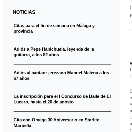
1
NOTICIAS
P
Citas para el fin de semana en Málaga y
provincia
Adiós a Pepe Habichuela, leyenda de la
guitarra, a los 82 años
V
Adiós al cantaor jerezano Manuel Malena a los
T
67 años
E
La inscripción para el I Concurso de Baile de El
m
Lucero, hasta el 20 de agosto
V
p
l
Cita con Omega 30 Aniversario en Starlite
p
Marbella
c