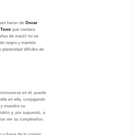
buen hacer de
Oscar
Torre
que cantara
cañas de maíz// no se
stido negro y mantón
plasticidad difíciles de
 reconocerse en él, puede
ella en ella, conjugando
a y muestra su
ístico y, por supuesto, a
 por ser su cumpleaños.
o o fuera de lo común.