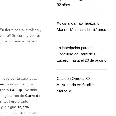
82 años
Adiós al cantaor jerezano
Manuel Malena a los 67 años
Su tierra son sus raíces y
verde// Se corta y vuelve
¡Qué poderío en la voz
La inscripción para el I
Concurso de Baile de El
Lucero, hasta el 20 de agosto
 nieve por tu cara pasa
Cita con Omega 30
nero
, vestido negro y
Aniversario en Starlite
corpora
La Lupi,
vestida
Marbella
as guitarras de
Curro de
ento. Pero pronto
y le sigue
Tejada
.
y poses más flamencas!: