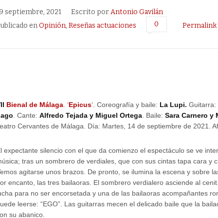
9 septiembre, 2021
Escrito por
Antonio Gavilán
0
ublicado en
Opinión
,
Reseñas actuaciones
Permalink
II
Bienal de Málaga
. ‘
Epicus
‘. Coreografía y baile:
La Lupi.
Guitarra
Lago
. Cante:
Alfredo Tejada y Miguel Ortega
. Baile:
Sara Carnero y 
eatro Cervantes de Málaga. Día: Martes, 14 de septiembre de 2021. Af
l expectante silencio con el que da comienzo el espectáculo se ve int
úsica; tras un sombrero de verdiales, que con sus cintas tapa cara y
emos agitarse unos brazos. De pronto, se ilumina la escena y sobre l
or encanto, las tres bailaoras. El sombrero verdialero asciende al ceni
ucha para no ser encorsetada y una de las bailaoras acompañantes ro
uede leerse: “EGO”. Las guitarras mecen el delicado baile que
la bail
on su abanico.