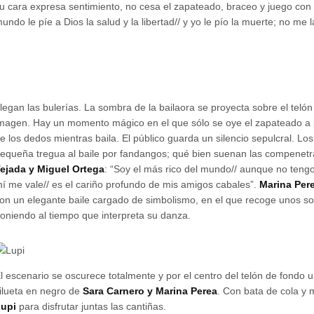
u cara expresa sentimiento, no cesa el zapateado, braceo y juego con
undo le píe a Dios la salud y la libertad// y yo le pío la muerte; no me
legan las bulerías. La sombra de la bailaora se proyecta sobre el teló
magen. Hay un momento mágico en el que sólo se oye el zapateado a 
e los dedos mientras baila. El público guarda un silencio sepulcral. Lo
equeña tregua al baile por fandangos; qué bien suenan las compenet
ejada y Miguel Ortega
: “Soy el más rico del mundo// aunque no tengo
í me vale// es el cariño profundo de mis amigos cabales”.
Marina Per
on un elegante baile cargado de simbolismo, en el que recoge unos so
oniendo al tiempo que interpreta su danza.
l escenario se oscurece totalmente y por el centro del telón de fondo u
ilueta en negro de
Sara Carnero y Marina Perea
. Con bata de cola y
upi
para disfrutar juntas las cantiñas.