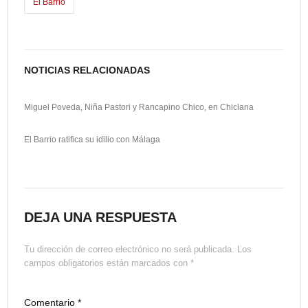
o
d
l
p
El Barrio
k
o
a
n
r
t
NOTICIAS RELACIONADAS
i
Miguel Poveda, Niña Pastori y Rancapino Chico, en Chiclana
r
El Barrio ratifica su idilio con Málaga
DEJA UNA RESPUESTA
Tu dirección de correo electrónico no será publicada.
Los
campos obligatorios están marcados con
*
Comentario
*