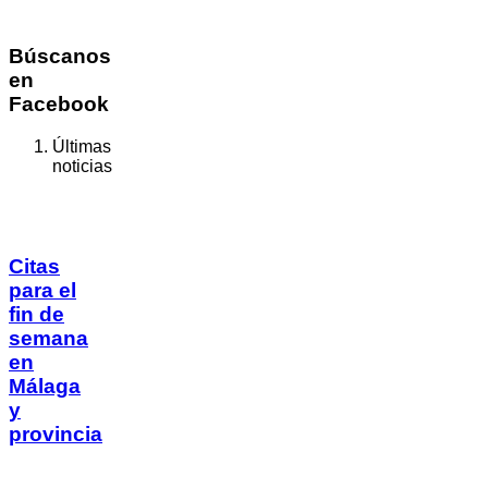
Búscanos
en
Facebook
Últimas
noticias
Citas
para el
fin de
semana
en
Málaga
y
provincia