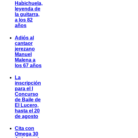
Habichuela,
leyenda de
la guitarra,
a los 82
años
Adiós al
cantaor
jerezano
Manuel
Malena a
los 67 años
La
inscripción
para el I
Concurso
de Baile de
El Lucero,
hasta el 20
de agosto
Cita con
Omega 30