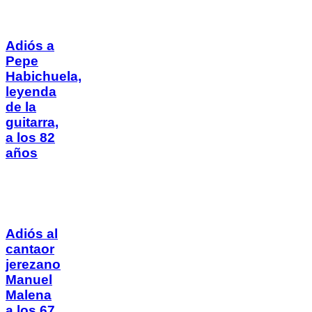
Adiós a
Pepe
Habichuela,
leyenda
de la
guitarra,
a los 82
años
Adiós al
cantaor
jerezano
Manuel
Malena
a los 67