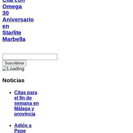
Omega
30
Aniversario
en
Starlite
Marbella
Noticias
Citas para
el fin de
semana en
Málaga y
provincia
Adiós a
Pepe