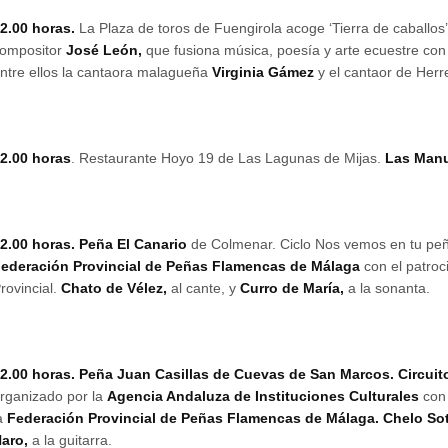
2.00 horas.
La Plaza de toros de Fuengirola acoge ‘Tierra de caballos’
ompositor
José León,
que fusiona música, poesía y arte ecuestre con
ntre ellos la cantaora malagueña
Virginia Gámez
y el cantaor de Herr
2.00 horas
. Restaurante Hoyo 19 de Las Lagunas de Mijas.
Las Manu
2.00 horas. Peña El Canario
de Colmenar. Ciclo Nos vemos en tu peñ
ederación Provincial de Peñas Flamencas de Málaga
con el patroc
rovincial.
Chato de Vélez,
al cante, y
Curro de María,
a la sonanta.
2.00 horas. Peña Juan Casillas de Cuevas de San Marcos.
Circuit
rganizado por la
Agencia Andaluza de Instituciones Culturales
con
a
Federación Provincial de Peñas Flamencas de Málaga. Chelo So
Haro,
a la guitarra.