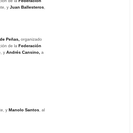
ción de la
Federación
nte, y
Juan Ballesteros
,
 de Peñas,
organizado
ción de la
Federación
e, y
Andrés Cansino,
a
te, y
Manolo Santos
, al