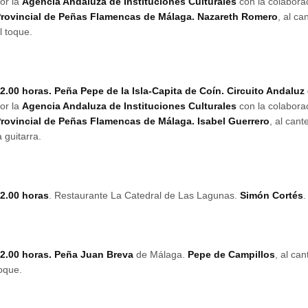
or la
Agencia Andaluza de Instituciones Culturales
con la colabora
rovincial de Peñas Flamencas de Málaga.
Nazareth Romero
, al ca
l toque.
2.00 horas. Peña Pepe de la Isla-Capita de Coín.
Circuito Andaluz
or la
Agencia Andaluza de Instituciones Culturales
con la colabora
rovincial de Peñas Flamencas de Málaga.
Isabel Guerrero
, al cant
a guitarra.
2.00 horas
. Restaurante La Catedral de Las Lagunas.
Simón Cortés
.
2.00 horas. Peña Juan Breva
de Málaga.
Pepe de Campillos
, al can
oque.