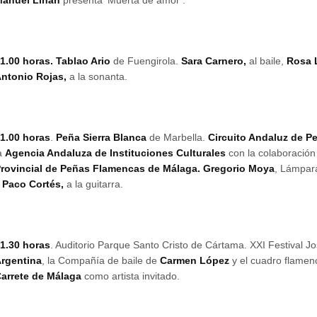
anuel Liñán
presenta ‘Muerta de amor’.
1.00 horas. Tablao Ario
de Fuengirola.
Sara Carnero,
al baile,
Rosa 
ntonio Rojas,
a la sonanta.
1.00 horas
.
Peña Sierra Blanca
de Marbella.
Circuito Andaluz de P
a
Agencia Andaluza de Instituciones Culturales
con la colaboración
rovincial de Peñas Flamencas de Málaga. Gregorio Moya
, Lámpara
y
Paco Cortés,
a la guitarra.
1.30 horas
. Auditorio Parque Santo Cristo de Cártama. XXI Festival 
rgentina
, la Compañía de baile de
Carmen López
y el cuadro flame
arrete de Málaga
como artista invitado.