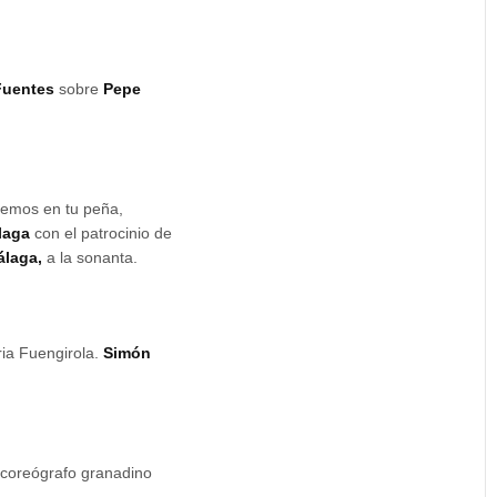
Fuentes
sobre
Pepe
 vemos en tu peña,
laga
con el patrocinio de
álaga,
a la sonanta.
ria Fuengirola.
Simón
y coreógrafo granadino