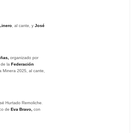
Linero
, al cante, y
José
eñas,
organizado por
 de la
Federación
 Minera 2025, al cante,
José Hurtado Remoliche.
nco de
Eva Bravo,
con