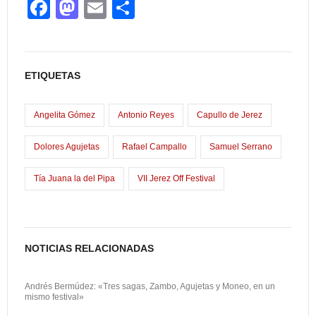
F
M
E
C
a
a
m
o
c
st
ail
m
e
o
p
ETIQUETAS
b
d
ar
o
o
tir
Angelita Gómez
Antonio Reyes
Capullo de Jerez
o
n
Dolores Agujetas
Rafael Campallo
Samuel Serrano
k
Tía Juana la del Pipa
VII Jerez Off Festival
NOTICIAS RELACIONADAS
Andrés Bermúdez: «Tres sagas, Zambo, Agujetas y Moneo, en un
mismo festival»