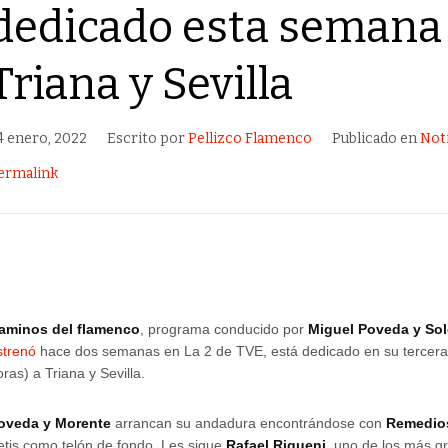
dedicado esta semana
Triana y Sevilla
4 enero, 2022
Escrito por
Pellizco Flamenco
Publicado en
Not
ermalink
aminos del flamenco
, programa conducido por
Miguel Poveda y So
strenó
hace dos semanas en La 2 de TVE, está dedicado en su tercer
oras) a Triana y Sevilla.
oveda y Morente
arrancan su andadura encontrándose con
Remedio
etis como telón de fondo. Les sigue
Rafael Riqueni
, uno de los más g