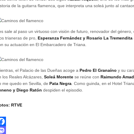
istoria de la guitarra flamenca, que interpreta una soleá junto al cantao
es sale al paso un virtuoso con visión de futuro, renovador del género, 
os trianeras de pro,
Esperanza Fernández y Rosario La Tremendita
on su actuación en El Embarcadero de Triana.
ientras, el Palacio de las Dueñas acoge a
Pedro El Granaíno
y su cara
n los Reales Alcázares,
Soleá Morente
se reúne con
Raimundo Amad
o me quedo en Sevilla, de
Pata Negra
. Como guinda, en el Hotel Tria
eneno y Diego Ratón
despiden el episodio.
otos: RTVE