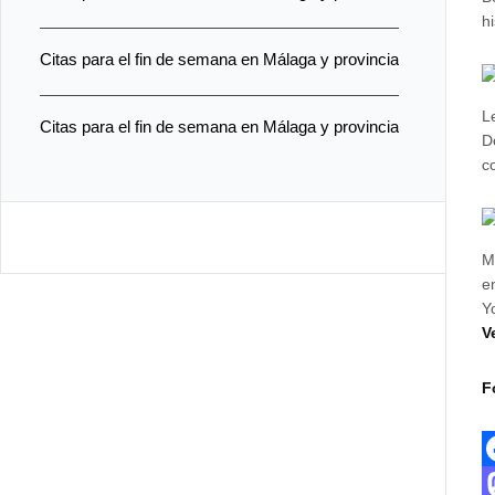
h
Citas para el fin de semana en Málaga y provincia
L
Citas para el fin de semana en Málaga y provincia
D
c
M
e
Y
V
F
F