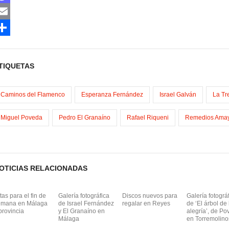
M
m
TIQUETAS
m
Caminos del Flamenco
Esperanza Fernández
Israel Galván
La Tr
Miguel Poveda
Pedro El Granaíno
Rafael Riqueni
Remedios Ama
OTICIAS RELACIONADAS
tas para el fin de
Galería fotográfica
Discos nuevos para
Galería fotográ
emana en Málaga
de Israel Fernández
regalar en Reyes
de ‘El árbol de 
provincia
y El Granaíno en
alegría’, de Po
Málaga
en Torremolino