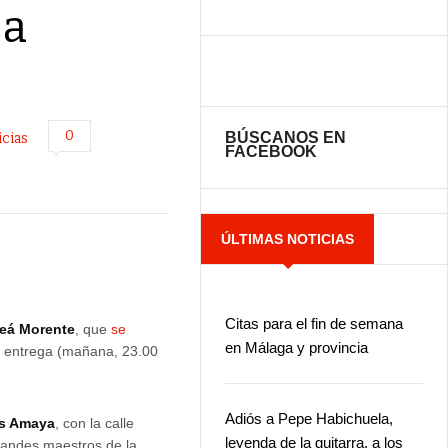
 a
0
BÚSCANOS EN
icias
FACEBOOK
ÚLTIMAS NOTICIAS
Citas para el fin de semana
leá Morente
, que
se
en Málaga y provincia
a entrega (mañana, 23.00
Adiós a Pepe Habichuela,
s Amaya
, con la calle
leyenda de la guitarra, a los
randes maestros de la