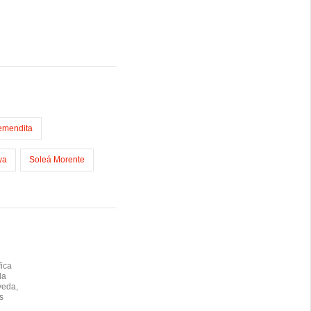
emendita
ya
Soleá Morente
fica
la
veda,
s