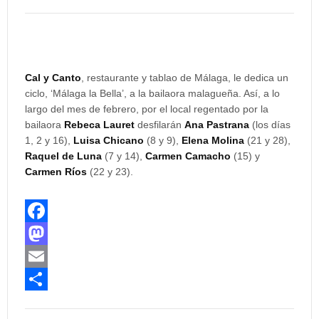
Cal y Canto
, restaurante y tablao de Málaga, le dedica un
ciclo, ‘Málaga la Bella’, a la bailaora malagueña. Así, a lo
largo del mes de febrero, por el local regentado por la
bailaora
Rebeca Lauret
desfilarán
Ana Pastrana
(los días
1, 2 y 16),
Luisa Chicano
(8 y 9),
Elena Molina
(21 y 28),
Raquel de Luna
(7 y 14),
Carmen Camacho
(15) y
Carmen Ríos
(22 y 23).
F
a
M
c
a
E
e
s
m
C