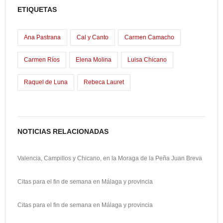
b
t
a
o
ETIQUETAS
o
o
i
m
o
d
l
p
Ana Pastrana
Cal y Canto
Carmen Camacho
k
o
a
Carmen Ríos
Elena Molina
Luisa Chicano
n
r
Raquel de Luna
Rebeca Lauret
t
i
r
NOTICIAS RELACIONADAS
Valencia, Campillos y Chicano, en la Moraga de la Peña Juan Breva
Citas para el fin de semana en Málaga y provincia
Citas para el fin de semana en Málaga y provincia