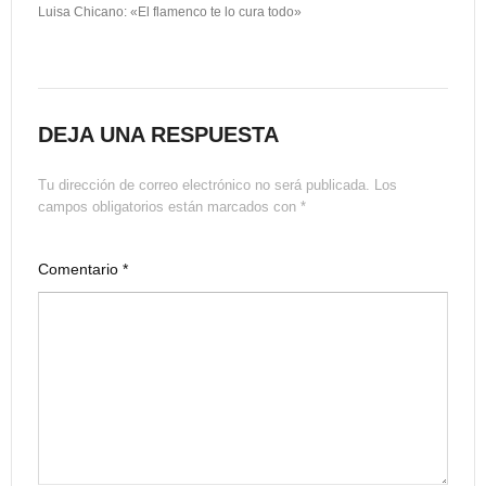
Luisa Chicano: «El flamenco te lo cura todo»
DEJA UNA RESPUESTA
Tu dirección de correo electrónico no será publicada.
Los
campos obligatorios están marcados con
*
Comentario
*