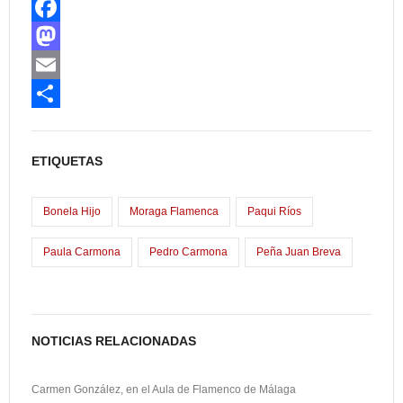
F
a
M
c
a
E
e
s
m
C
b
t
a
o
ETIQUETAS
o
o
i
m
o
d
l
p
Bonela Hijo
Moraga Flamenca
Paqui Ríos
k
o
a
Paula Carmona
Pedro Carmona
Peña Juan Breva
n
r
t
i
NOTICIAS RELACIONADAS
r
Carmen González, en el Aula de Flamenco de Málaga