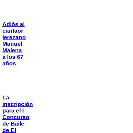
Adiós al
cantaor
jerezano
Manuel
Malena
a los 67
años
La
inscripción
para el I
Concurso
de Baile
de El