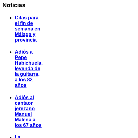
Noticias
Citas para
el fin de
semana en
Málaga y
provincia
Adiós a
Pepe
Habichuela,
leyenda de
la guitarra,
a los 82
años
Adiós al
cantaor
jerezano
Manuel
Malena a
los 67 años
La