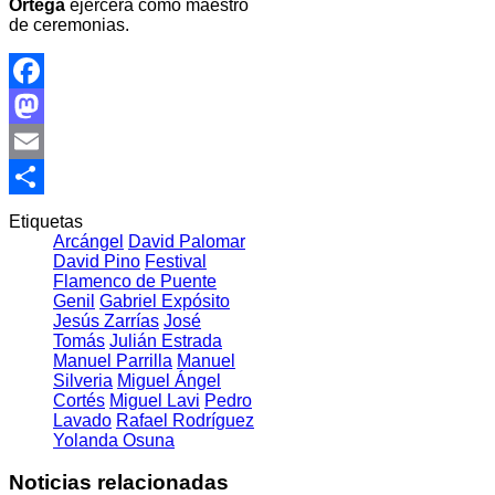
Ortega
ejercerá como maestro
de ceremonias.
Facebook
Mastodon
Email
Compartir
Etiquetas
Arcángel
David Palomar
David Pino
Festival
Flamenco de Puente
Genil
Gabriel Expósito
Jesús Zarrías
José
Tomás
Julián Estrada
Manuel Parrilla
Manuel
Silveria
Miguel Ángel
Cortés
Miguel Lavi
Pedro
Lavado
Rafael Rodríguez
Yolanda Osuna
Noticias relacionadas