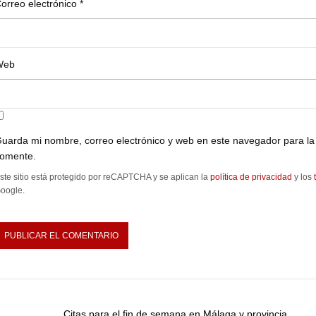
orreo electrónico
*
Web
uarda mi nombre, correo electrónico y web en este navegador para la
omente.
ste sitio está protegido por reCAPTCHA y se aplican la
política de privacidad
y los
oogle.
Citas para el fin de semana en Málaga y provincia