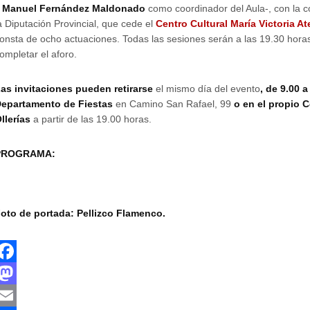
y
Manuel Fernández Maldonado
como coordinador del Aula-, con la c
a Diputación Provincial, que cede el
Centro Cultural María Victoria At
onsta de ocho actuaciones. Todas las sesiones serán a las 19.30 horas
ompletar el aforo.
as invitaciones pueden retirarse
el mismo día del evento
, de 9.00 a
epartamento de Fiestas
en Camino San Rafael, 99
o en el propio C
llerías
a partir de las 19.00 horas.
PROGRAMA:
oto de portada: Pellizco Flamenco.
F
a
M