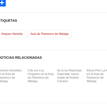
a
E
e
m
C
b
a
o
ETIQUETAS
o
o
m
o
d
p
Amparo Heredia
Aula de Flamenco de Málaga
o
a
n
NOTICIAS RELACIONADAS
armen González,
Cita con Los
Ve la luz Repompa
Elena Pino La K
n el Aula de
Chaparro en el Aula
Superstar, nuevo
en el Aula de
lamenco de
de Flamenco de
single de Andrés
Flamenco de
álaga
Málaga
Cansino
Málaga