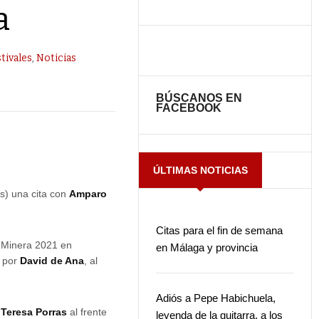
a
tivales
,
Noticias
BÚSCANOS EN
FACEBOOK
ÚLTIMAS NOTICIAS
s) una cita con
Amparo
Citas para el fin de semana
Minera 2021 en
en Málaga y provincia
 por
David de Ana
, al
Adiós a Pepe Habichuela,
n
Teresa Porras
al frente
leyenda de la guitarra, a los