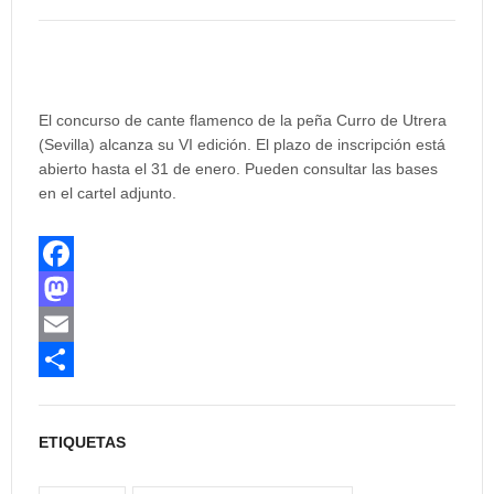
El concurso de cante flamenco de la peña Curro de Utrera
(Sevilla) alcanza su VI edición. El plazo de inscripción está
abierto hasta el 31 de enero. Pueden consultar las bases
en el cartel adjunto.
F
a
M
c
a
E
e
s
m
C
b
t
a
o
ETIQUETAS
o
o
i
m