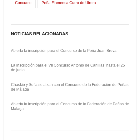
o
d
l
p
Concurso
Peña Flamenca Curro de Utrera
k
o
a
n
r
t
NOTICIAS RELACIONADAS
i
Abierta la inscripción para el Concurso de la Peña Juan Breva
r
La inscripción para el VII Concurso Antonio de Canillas, hasta el 25
de junio
Chaskío y Sofía se alzan con el Concurso de la Federación de Peñas
de Málaga
Abierta la inscripción para el Concurso de la Federación de Peñas de
Málaga