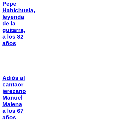
Pepe
Habichuela,
leyenda
de la
guitarra,
a los 82
años
Adiós al
cantaor
jerezano
Manuel
Malena
a los 67
años