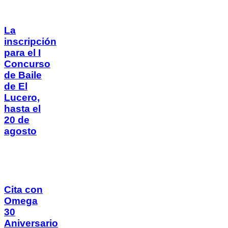
La
inscripción
para el I
Concurso
de Baile
de El
Lucero,
hasta el
20 de
agosto
Cita con
Omega
30
Aniversario