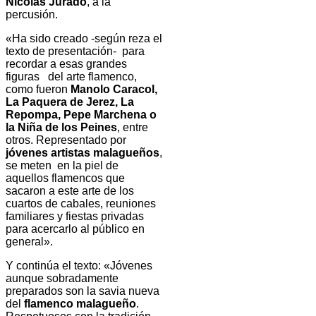
Nicolás Jurado
, a la
percusión.
«Ha sido creado -según reza el
texto de presentación- para
recordar a esas grandes
figuras del arte flamenco,
como fueron
Manolo Caracol,
La Paquera de Jerez, La
Repompa, Pepe Marchena o
la Niña de los
Peines
, entre
otros. Representado
por
j
óvenes artistas malagueños
,
se meten en la piel de
aquellos flamencos que
sacaron a este arte de los
cuartos de cabales, reuniones
familiares y fiestas privadas
para acercarlo al público en
general».
Y continúa el texto: «Jóvenes
aunque sobradamente
preparados son la savia nueva
del
flamenco malagueño
.