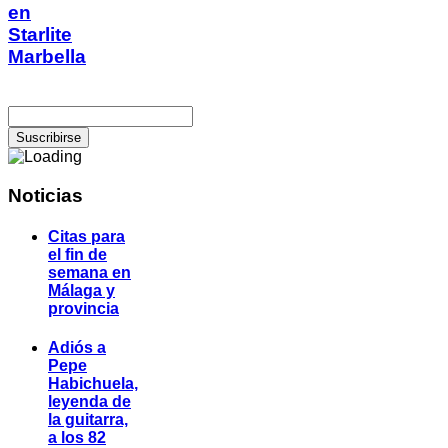
en
Starlite
Marbella
Noticias
Citas para
el fin de
semana en
Málaga y
provincia
Adiós a
Pepe
Habichuela,
leyenda de
la guitarra,
a los 82