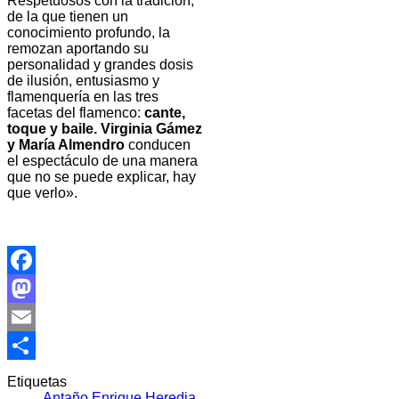
Respetuosos con la tradición,
de la que tienen un
conocimiento profundo, la
remozan aportando su
personalidad y grandes dosis
de ilusión, entusiasmo y
flamenquería en las tres
facetas del flamenco:
cante,
toque y baile. Virginia
Gámez
y María Almendro
conducen
el espectáculo de una manera
que no se puede explicar, hay
que verlo».
Facebook
Mastodon
Email
Compartir
Etiquetas
Antaño
Enrique Heredia