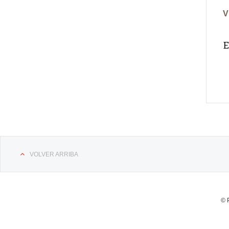
V
E
VOLVER ARRIBA
© 