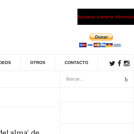
Ayúdame a tenerte informado
ÍDEOS
OTROS
CONTACTO
del alma’, de