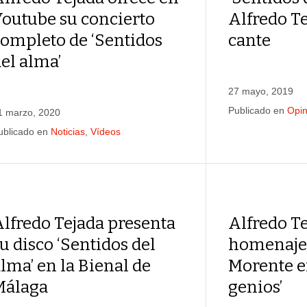
Youtube su concierto
Alfredo Te
completo de ‘Sentidos
cante
el alma’
27 mayo, 2019
Publicado en
Opin
1 marzo, 2020
ublicado en
Noticias
,
Vídeos
lfredo Tejada presenta
Alfredo T
u disco ‘Sentidos del
homenaje
lma’ en la Bienal de
Morente e
Málaga
genios’