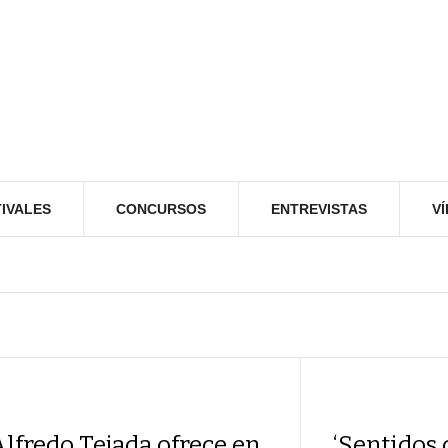
IVALES
CONCURSOS
ENTREVISTAS
V
lfredo Tejada ofrece en
‘Sentidos 